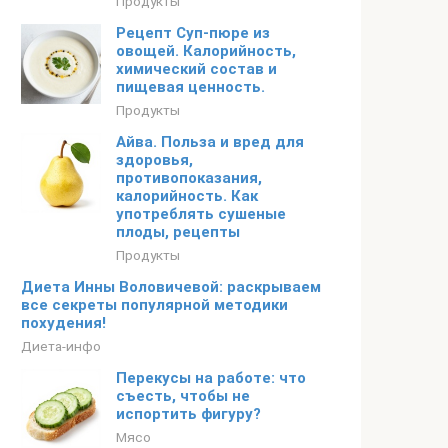
Продукты
Рецепт Суп-пюре из
овощей. Калорийность,
химический состав и
пищевая ценность.
Продукты
Айва. Польза и вред для
здоровья,
противопоказания,
калорийность. Как
употреблять сушеные
плоды, рецепты
Продукты
Диета Инны Воловичевой: раскрываем
все секреты популярной методики
похудения!
Диета-инфо
Перекусы на работе: что
съесть, чтобы не
испортить фигуру?
Мясо