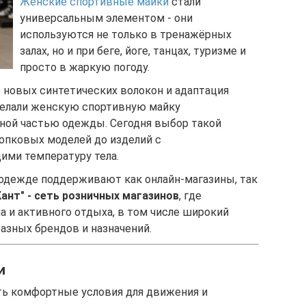
Женские спортивные майки
стали
универсальным элементом - они
используются не только в тренажёрных
залах, но и при беге, йоге, танцах, туризме и
просто в жаркую погоду.
е новых синтетических волокон и адаптация
делали женскую спортивную майку
чной частью одежды. Сегодня выбор такой
лопковых моделей до изделий с
ими температуру тела.
 одежде поддерживают как онлайн-магазины, так
Кант" - сеть розничных магазинов
, где
а и активного отдыха, в том числе широкий
азных брендов и назначений.
и
ать комфортные условия для движения и