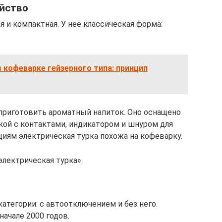
йство
я и компактная. У нее классическая форма:
в кофеварке гейзерного типа: принцип
приготовить ароматный напиток. Оно оснащено
ой с контактами, индикатором и шнуром для
циям электрическая турка похожа на кофеварку.
электрическая турка».
категории: с автоотключением и без него.
ачале 2000 годов.