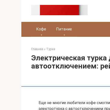
Перейти
к
контенту
Кофе
Питание
Главная
»
Турки
Электрическая турка 
автоотключением: ре
Еще не многие любители кофе смогли
электротурка с автоотключением при