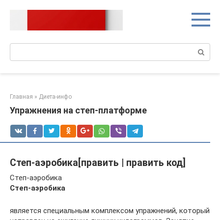
Перейти
к
контенту
Поиск:
Главная
»
Диета-инфо
Упражнения на степ-платформе
Степ-аэробика[править | править код]
Степ-аэробика
Степ-аэробика
является специальным комплексом упражнений, который