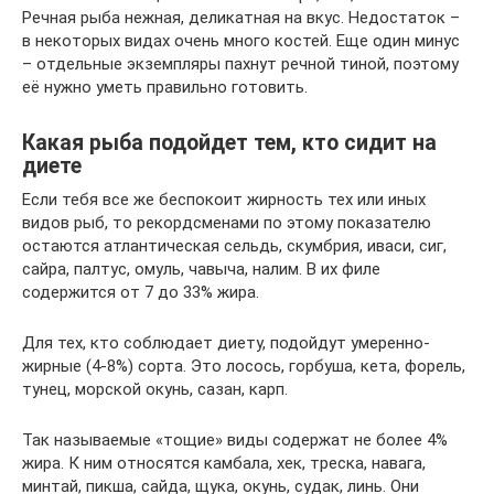
Речная рыба нежная, деликатная на вкус. Недостаток –
в некоторых видах очень много костей. Еще один минус
– отдельные экземпляры пахнут речной тиной, поэтому
её нужно уметь правильно готовить.
Какая рыба подойдет тем, кто сидит на
диете
Если тебя все же беспокоит жирность тех или иных
видов рыб, то рекордсменами по этому показателю
остаются атлантическая сельдь, скумбрия, иваси, сиг,
сайра, палтус, омуль, чавыча, налим. В их филе
содержится от 7 до 33% жира.
Для тех, кто соблюдает диету, подойдут умеренно-
жирные (4-8%) сорта. Это лосось, горбуша, кета, форель,
тунец, морской окунь, сазан, карп.
Так называемые «тощие» виды содержат не более 4%
жира. К ним относятся камбала, хек, треска, навага,
минтай, пикша, сайда, щука, окунь, судак, линь. Они