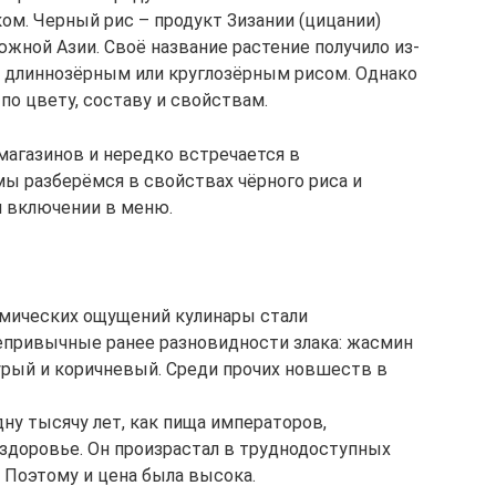
ом. Черный рис – продукт Зизании (цицании)
жной Азии. Своё название растение получило из-
с длиннозёрным или круглозёрным рисом. Однако
по цвету, составу и свойствам.
магазинов и нередко встречается в
мы разберёмся в свойствах чёрного риса и
и включении в меню.
омических ощущений кулинары стали
непривычные ранее разновидности злака: жасмин
бурый и коричневый. Среди прочих новшеств в
дну тысячу лет, как пища императоров,
здоровье. Он произрастал в труднодоступных
. Поэтому и цена была высока.