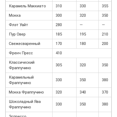
Карамель Маккиато
310
330
355
Мокка
300
320
350
Флэт Уайт
280
—
—
Пур Овер
185
195
210
Свежесваренный
170
180
200
Френч Пресс
410
Классический
305
320
350
Фраппучино
Карамельный
330
350
380
Фраппучино
Мокка Фраппучино
320
340
370
Шоколадный Ява
330
350
380
Фраппучино
Эспрессо