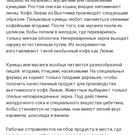
зверьки, их называют мусангами или пальмовыми
куницами. Ростом они как кошки, внешне напоминают
лисиц. Кофе Лювак из Вьетнама производят следующим
образом. Пальмовые куницы любят лакомиться свежими
кофейными ягодами. После того, как мусанги поели их
целиком, бобы попали в желудок, где переварилась
только мягкая оболочка. Непереваренные зерна выходят
наружу естественным путем. Из экскрементов
изготавливают такой необычный кофе как Лювак.
Куницы или мусанги вообще питаются разнообразной
пищей: ягодами, птицами, насекомыми. На специальных
фермах их кормят только плодами деревьев, чтобы
получить качественный продукт для производства
вьетнамского кофе Лювак. Животные выбирают только
спелые неповрежденные зерна. Под действием
желудочного сока и специального вещества цибетина,
бобы становятся не горькими, они имеют легкий вкус
карамели, шоколада и ванили.
Рабочие отправляются на сбор продукта в места, где