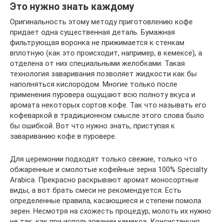
Это нужно знать каждому
Оригинальность этому методу приготовлению кофе
придает одна существенная деталь. Бумажная
фильтрующая воронка не прижимается к стенкам
вплотную (как это происходит, например, в кемексе), а
отделена от них специальными желобками. Такая
технология заваривания позволяет жидкости как бы
наполняться кислородом. Многие только после
применения пуровера ощущают всю полноту вкуса и
аромата некоторых сортов кофе. Так что называть его
кофеваркой в традиционном смысле этого слова было
бы ошибкой. Вот что нужно знать, приступая к
завариванию кофе в пуровере.
Для церемонии подходят только свежие, только что
обжаренные и смолотые кофейные зерна 100% Specialty
Arabica. Прекрасно раскрывают аромат моносортные
виды, а вот брать смеси не рекомендуется. Есть
определенные правила, касающиеся и степени помола
зерен. Несмотря на схожесть процедур, молоть их нужно
не так, как при использовании кемекса. Консистенция