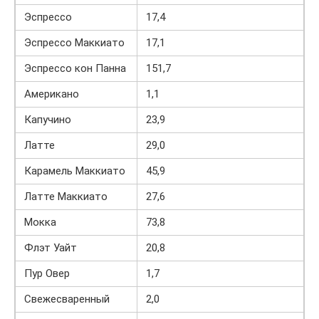
Эспрессо
17,4
Эспрессо Маккиато
17,1
Эспрессо кон Панна
151,7
Американо
1,1
Капучино
23,9
Латте
29,0
Карамель Маккиато
45,9
Латте Маккиато
27,6
Мокка
73,8
Флэт Уайт
20,8
Пур Овер
1,7
Свежесваренный
2,0