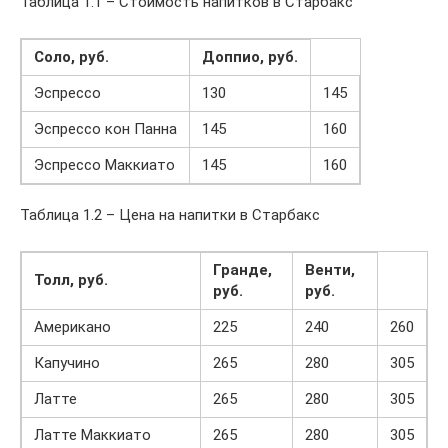
Таблица 1.1 – Стоимость напитков в Старбакс
Соло, руб.
Доппио, руб.
Эспрессо
130
145
Эспрессо кон Панна
145
160
Эспрессо Маккиато
145
160
Таблица 1.2 – Цена на напитки в Старбакс
Гранде,
Венти,
Толл, руб.
руб.
руб.
Американо
225
240
260
Капучино
265
280
305
Латте
265
280
305
Латте Маккиато
265
280
305