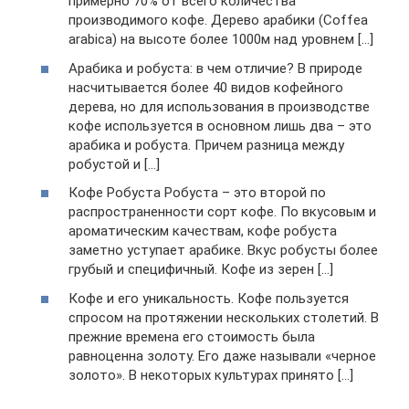
примерно 70% от всего количества
производимого кофе. Дерево арабики (Coffea
arabica) на высоте более 1000м над уровнем […]
Арабика и робуста: в чем отличие? В природе
насчитывается более 40 видов кофейного
дерева, но для использования в производстве
кофе используется в основном лишь два – это
арабика и робуста. Причем разница между
робустой и […]
Кофе Робуста Робуста – это второй по
распространенности сорт кофе. По вкусовым и
ароматическим качествам, кофе робуста
заметно уступает арабике. Вкус робусты более
грубый и специфичный. Кофе из зерен […]
Кофе и его уникальность. Кофе пользуется
спросом на протяжении нескольких столетий. В
прежние времена его стоимость была
равноценна золоту. Его даже называли «черное
золото». В некоторых культурах принято […]