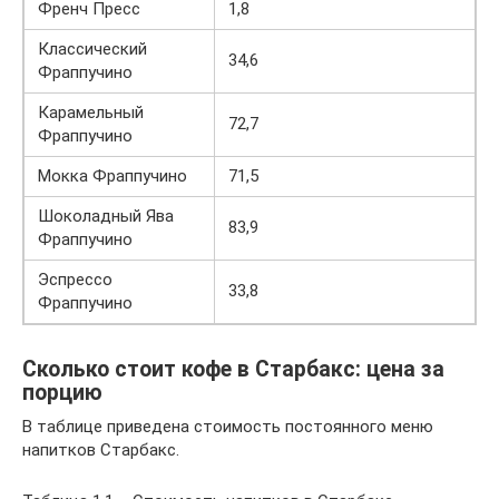
Френч Пресс
1,8
Классический
34,6
Фраппучино
Карамельный
72,7
Фраппучино
Мокка Фраппучино
71,5
Шоколадный Ява
83,9
Фраппучино
Эспрессо
33,8
Фраппучино
Сколько стоит кофе в Старбакс: цена за
порцию
В таблице приведена стоимость постоянного меню
напитков Старбакс.