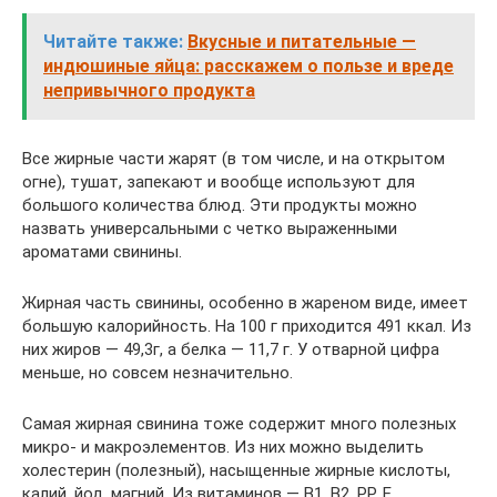
Читайте также:
Вкусные и питательные —
индюшиные яйца: расскажем о пользе и вреде
непривычного продукта
Все жирные части жарят (в том числе, и на открытом
огне), тушат, запекают и вообще используют для
большого количества блюд. Эти продукты можно
назвать универсальными с четко выраженными
ароматами свинины.
Жирная часть свинины, особенно в жареном виде, имеет
большую калорийность. На 100 г приходится 491 ккал. Из
них жиров — 49,3г, а белка — 11,7 г. У отварной цифра
меньше, но совсем незначительно.
Самая жирная свинина тоже содержит много полезных
микро- и макроэлементов. Из них можно выделить
холестерин (полезный), насыщенные жирные кислоты,
калий, йод, магний. Из витаминов — В1, В2, РР, Е.