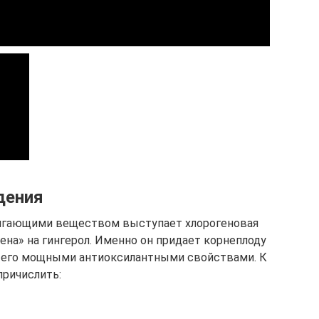
дения
игающими веществом выступает хлорогеновая
жена» на гингерол. Именно он придает корнеплоду
т его мощными антиоксилантными свойствами. К
ричислить: