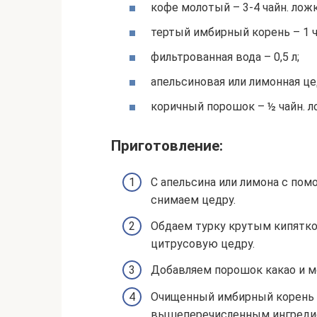
кофе молотый – 3-4 чайн. ложк
тертый имбирный корень – 1 ч
фильтрованная вода – 0,5 л;
апельсиновая или лимонная це
коричный порошок – ½ чайн. л
Приготовление:
С апельсина или лимона с по
снимаем цедру.
Обдаем турку крутым кипятко
цитрусовую цедру.
Добавляем порошок какао и м
Очищенный имбирный корень т
вышеперечисленным ингреди