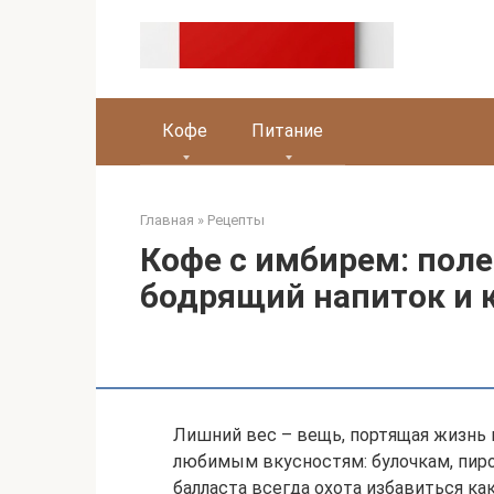
Перейти
к
контенту
Кофе
Питание
Главная
»
Рецепты
Кофе с имбирем: пол
бодрящий напиток и к
Лишний вес – вещь, портящая жизнь и
любимым вкусностям: булочкам, пиро
балласта всегда охота избавиться ка