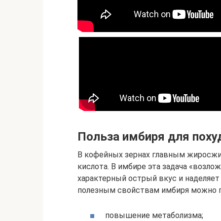
Польза имбиря для поху
В кофейных зернах главным жиросж
кислота. В имбире эта задача «возло
характерный острый вкус и наделяе
полезным свойствам имбиря можно п
повышение метаболизма;