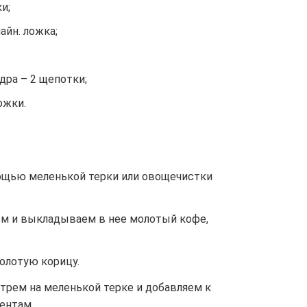
и;
айн. ложка;
дра – 2 щепотки;
ожки.
мощью меленькой терки или овощечистки
м и выкладываем в нее молотый кофе,
олотую корицу.
рем на меленькой терке и добавляем к
ентам.