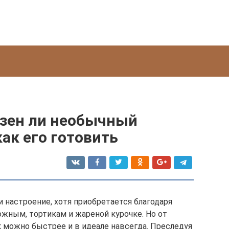
езен ли необычный
ак его готовить
 настроение, хотя приобретается благодаря
жным, тортикам и жареной курочке. Но от
к можно быстрее и в идеале навсегда. Преследуя