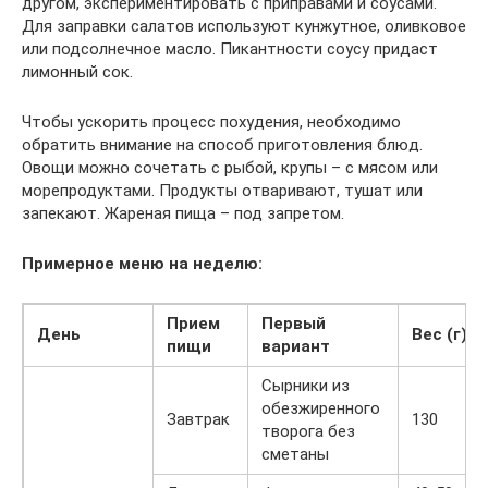
другом, экспериментировать с приправами и соусами.
Для заправки салатов используют кунжутное, оливковое
или подсолнечное масло. Пикантности соусу придаст
лимонный сок.
Чтобы ускорить процесс похудения, необходимо
обратить внимание на способ приготовления блюд.
Овощи можно сочетать с рыбой, крупы – с мясом или
морепродуктами. Продукты отваривают, тушат или
запекают. Жареная пища – под запретом.
Примерное меню на неделю:
Прием
Первый
День
Вес (г)
пищи
вариант
Сырники из
обезжиренного
Завтрак
130
творога без
сметаны