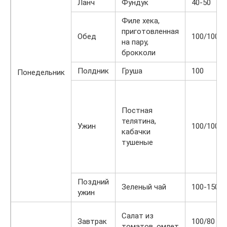
Ланч
Фундук
40-50
Филе хека,
приготовленная
Обед
100/100
на пару,
брокколи
Полдник
Груша
100
Понедельник
Постная
телятина,
Ужин
100/100
кабачки
тушеные
Поздний
Зеленый чай
100-150
ужин
Салат из
Завтрак
100/80
томатов, омлет