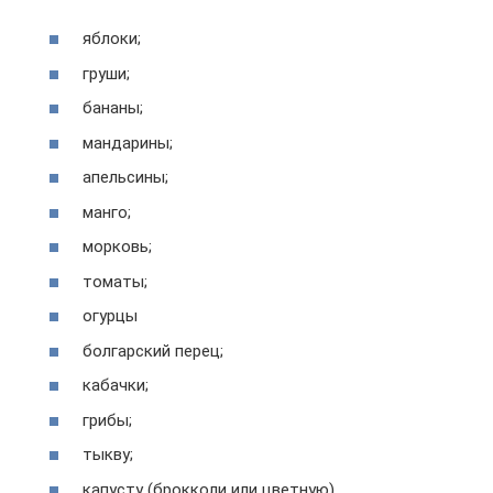
яблоки;
груши;
бананы;
мандарины;
апельсины;
манго;
морковь;
томаты;
огурцы
болгарский перец;
кабачки;
грибы;
тыкву;
капусту (брокколи или цветную).