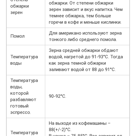
обжарки. От степени обжарки
обжарки
зерен зависит и вкус напитка. Чем
зерен
темнее обжарка, тем больше
горечи в кофе и меньше кислинки.
Для американо используют зерна
Помол
тонкого либо среднего помола.
Зерна средней обжарки обдают
Температура
водой, нагретой до 91-93°С. Тогда
воды
как зерна темной обжарки
заливают водой от 88 до 91°С.
Температура
воды,
которой
90-92°С.
разбавляют
готовый
эспрессо.
На выходе из кофемашины –
88(+/-2)°С.
Температура
В чашке – 75-85°С. Все зависит от