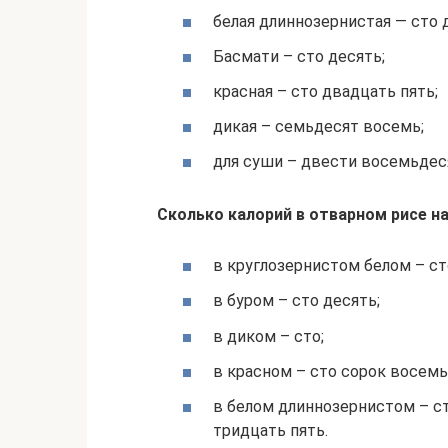
белая длиннозернистая — сто 
Басмати – сто десять;
красная – сто двадцать пять;
дикая – семьдесят восемь;
для суши – двести восемьдеся
Сколько калорий в отварном рисе на
в круглозернистом белом – ст
в буром – сто десять;
в диком – сто;
в красном – сто сорок восемь
в белом длиннозернистом – ст
тридцать пять.