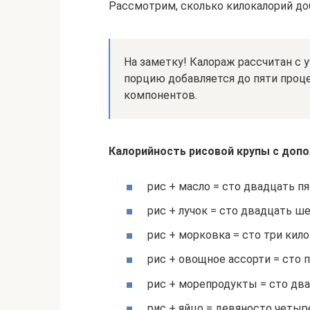
Рассмотрим, сколько килокалорий д
На заметку! Калораж рассчитан с 
порцию добавляется до пяти проце
компонентов.
Калорийность рисовой крупы с доп
рис + масло = сто двадцать пя
рис + лучок = сто двадцать ше
рис + морковка = сто три кило
рис + овощное ассорти = сто 
рис + морепродукты = сто дв
рис + яйцо = девяносто четыр