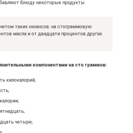
обавляют блюду некоторые продукты.
учетом таких нюансов: на стограммовую
нтов масла и от двадцати процентов других
олнительными компонентами на сто граммов:
ть килокалорий;
сть;
калории;
пятнадцать;
адцать четыре;
е;