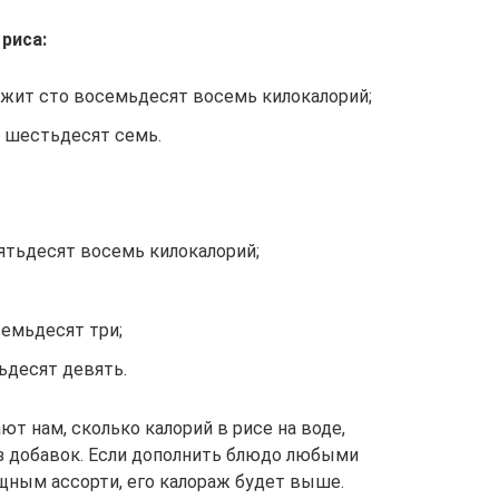
риса:
жит сто восемьдесят восемь килокалорий;
 шестьдесят семь.
пятьдесят восемь килокалорий;
семьдесят три;
ьдесят девять.
 нам, сколько калорий в рисе на воде,
ез добавок. Если дополнить блюдо любыми
щным ассорти, его калораж будет выше.