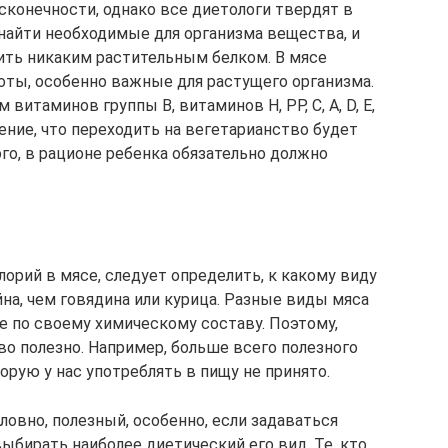
есконечности, однако все диетологи твердят в
 найти необходимые для организма вещества, и
ить никаким растительным белком. В мясе
ты, особенно важные для растущего организма.
витаминов группы В, витаминов Н, РР, С, А, D, Е,
ение, что переходить на вегетарианство будет
ого, в рационе ребенка обязательно должно
лорий в мясе, следует определить, к какому виду
йна, чем говядина или курица. Разные виды мяса
е по своему химическому составу. Поэтому,
ово полезно. Например, больше всего полезного
орую у нас употреблять в пищу не принято.
ловно, полезный, особенно, если задаваться
выбирать наиболее диетический его вид. Те, кто