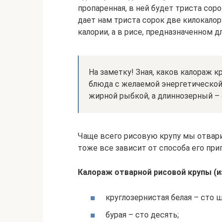
пропаренная, в ней будет триста сор
дает нам триста сорок две килокало
калории, а в рисе, предназначенном д
На заметку! Зная, каков калораж 
блюда с желаемой энергетической 
жирной рыбкой, а длиннозерный – 
Чаще всего рисовую крупу мы отвари
тоже все зависит от способа его при
Калораж отварной рисовой крупы (из 
круглозернистая белая – сто 
бурая – сто десять;