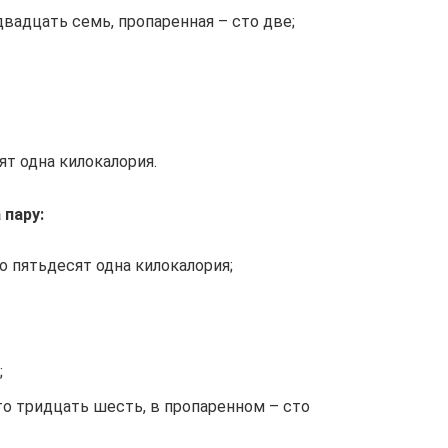
двадцать семь, пропаренная – сто две;
т одна килокалория.
 пару:
о пятьдесят одна килокалория;
;
о тридцать шесть, в пропаренном – сто