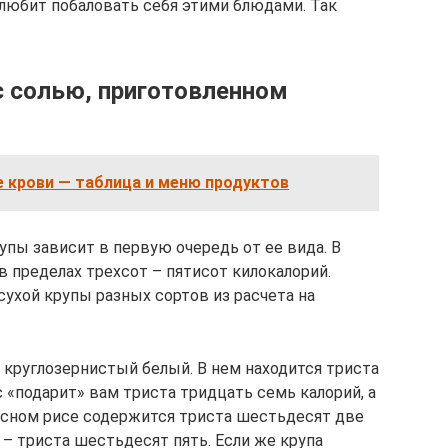
 любит побаловать себя этими блюдами. Так
с солью, приготовленном
е крови — таблица и меню продуктов
упы зависит в первую очередь от ее вида. В
в пределах трехсот – пятисот килокалорий.
ухой крупы разных сортов из расчета на
 круглозернистый белый. В нем находится триста
 «подарит» вам триста тридцать семь калорий, а
расном рисе содержится триста шестьдесят две
– триста шестьдесят пять. Если же крупа