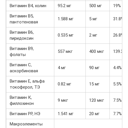
Витамин В4, холин
95.2 мг
500 мг
19%
Витамин В5,
1.588 мг
5 мг
31.8%
пантотеновая
Витамин В6,
0.535 мг
2 мг
26.8%
пиридоксин
Витамин В9,
557 мкг
400 мкг
139.3%
фолаты
Витамин C,
4 мг
90 мг
4.4%
аскорбиновая
Витамин Е, альфа
0.82 мг
15 мг
5.5%
токоферол, ТЭ
Витамин К,
9 мкг
120 мкг
7.5%
филлохинон
Витамин РР, НЭ
1.541 мг
20 мг
7.7%
Макроэлементы