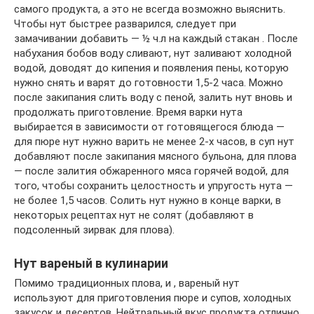
самого продукта, а это не всегда возможно выяснить.
Чтобы нут быстрее разварился, следует при
замачивании добавить — ½ ч.л на каждый стакан . После
набухания бобов воду сливают, нут заливают холодной
водой, доводят до кипения и появления пены, которую
нужно снять и варят до готовности 1,5-2 часа. Можно
после закипания слить воду с пеной, залить нут вновь и
продолжать приготовление. Время варки нута
выбирается в зависимости от готовящегося блюда —
для пюре нут нужно варить не менее 2-х часов, в суп нут
добавляют после закипания мясного бульона, для плова
— после залития обжаренного мяса горячей водой, для
того, чтобы сохранить целостность и упругость нута —
не более 1,5 часов. Солить нут нужно в конце варки, в
некоторых рецептах нут не солят (добавляют в
подсоленный зирвак для плова).
Нут вареный в кулинарии
Помимо традиционных плова, и , вареный нут
используют для приготовления пюре и супов, холодных
закусок и десертов. Нейтральный вкус продукта отлично