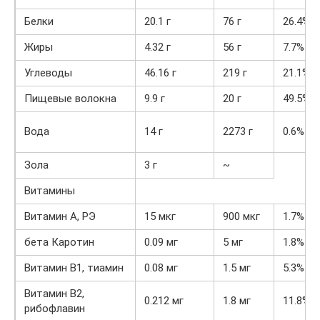
Белки
20.1 г
76 г
26.4%
Жиры
4.32 г
56 г
7.7%
Углеводы
46.16 г
219 г
21.1%
Пищевые волокна
9.9 г
20 г
49.5%
Вода
14 г
2273 г
0.6%
Зола
3 г
~
Витамины
Витамин А, РЭ
15 мкг
900 мкг
1.7%
бета Каротин
0.09 мг
5 мг
1.8%
Витамин В1, тиамин
0.08 мг
1.5 мг
5.3%
Витамин В2,
0.212 мг
1.8 мг
11.8%
рибофлавин