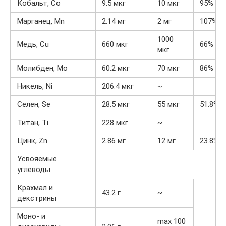
Кобальт, Co
9.5 мкг
10 мкг
95%
Марганец, Mn
2.14 мг
2 мг
107%
1000
Медь, Cu
660 мкг
66%
мкг
Молибден, Mo
60.2 мкг
70 мкг
86%
Никель, Ni
206.4 мкг
~
Селен, Se
28.5 мкг
55 мкг
51.8%
Титан, Ti
228 мкг
~
Цинк, Zn
2.86 мг
12 мг
23.8%
Усвояемые
углеводы
Крахмал и
43.2 г
~
декстрины
Моно- и
max 100