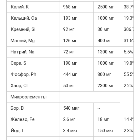
Калий, K
968 мг
2500 мг
38.7%
Кальций, Ca
193 мг
1000 мг
19.3%
Кремний, Si
92 мг
30 мг
306.7%
Магний, Mg
126 мг
400 мг
31.5%
Натрий, Na
72 мг
1300 мг
5.5%
Сера, S
198 мг
1000 мг
19.8%
Фосфор, Ph
444 мг
800 мг
55.5%
Хлор, Cl
50 мг
2300 мг
2.2%
Микроэлементы
Бор, B
540 мкг
~
Железо, Fe
2.6 мг
18 мг
14.4%
Йод, I
3.4 мкг
150 мкг
2.3%