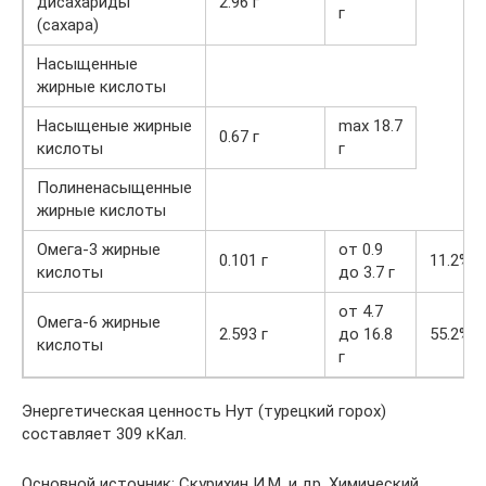
дисахариды
2.96 г
г
(сахара)
Насыщенные
жирные кислоты
Насыщеные жирные
max 18.7
0.67 г
кислоты
г
Полиненасыщенные
жирные кислоты
Омега-3 жирные
от 0.9
0.101 г
11.2%
кислоты
до 3.7 г
от 4.7
Омега-6 жирные
2.593 г
до 16.8
55.2%
кислоты
г
Энергетическая ценность Нут (турецкий горох)
составляет 309 кКал.
Основной источник: Скурихин И.М. и др. Химический