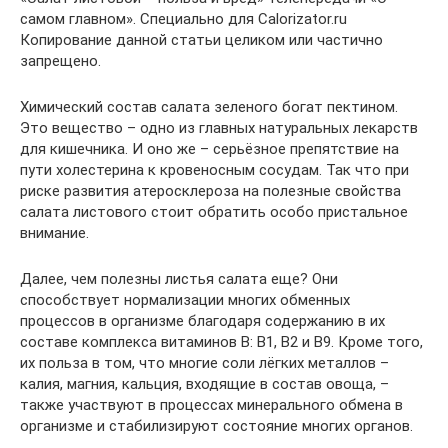
самом главном». Специально для Calorizator.ru
Копирование данной статьи целиком или частично
запрещено.
Химический состав салата зеленого богат пектином.
Это вещество – одно из главных натуральных лекарств
для кишечника. И оно же – серьёзное препятствие на
пути холестерина к кровеносным сосудам. Так что при
риске развития атеросклероза на полезные свойства
салата листового стоит обратить особо пристальное
внимание.
Далее, чем полезны листья салата еще? Они
способствует нормализации многих обменных
процессов в организме благодаря содержанию в их
составе комплекса витаминов В: В1, В2 и В9. Кроме того,
их польза в том, что многие соли лёгких металлов –
калия, магния, кальция, входящие в состав овоща, –
также участвуют в процессах минерального обмена в
организме и стабилизируют состояние многих органов.