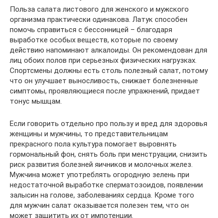
Польза салата листового для женского и мужского
организма практически одинакова. Латук способен
помочь справиться с бессонницей – благодаря
выработке особых веществ, которые по своему
действию напоминают алкалоиды. Он рекомендован для
лиц обоих полов при серьезных физических нагрузках.
Спортсмены должны есть столь полезный салат, потому
что он улучшает выносливость, снижает болезненные
симптомы, проявляющиеся после упражнений, придает
тонус мышцам.
Если говорить отдельно про пользу и вред для здоровья
женщины и мужчины, то представительницам
прекрасного пола культура помогает выровнять
гормональный фон, снять боль при менструации, снизить
риск развития болезней яичников и молочных желез.
Мужчина может употреблять огородную зелень при
недостаточной выработке сперматозоидов, появлении
залысин на голове, заболеваниях сердца. Кроме того
для мужчин салат оказывается полезен тем, что он
может защитить их от импотенции.