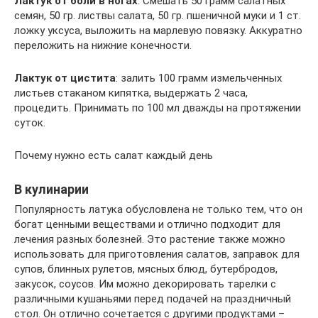
Лактук от боли в ногах
: Смешать 50 грамм салатных
семян, 50 гр. листвы салата, 50 гр. пшеничной муки и 1 ст.
ложку уксуса, выложить на марлевую повязку. Аккуратно
переложить на нижние конечности.
Лактук от цистита
: залить 100 грамм измельченных
листьев стаканом кипятка, выдержать 2 часа,
процедить. Принимать по 100 мл дважды на протяжении
суток.
Почему нужно есть салат каждый день
В кулинарии
Популярность латука обусловлена не только тем, что он
богат ценными веществами и отлично подходит для
лечения разных болезней. Это растение также можно
использовать для приготовления салатов, заправок для
супов, блинных рулетов, мясных блюд, бутербродов,
закусок, соусов. Им можно декорировать тарелки с
различными кушаньями перед подачей на праздничный
стол. Он отлично сочетается с другими продуктами –