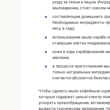
уходу за телом и лицом. Инг
мыловарении, стоят совсем не
составляющие домашнего сре
Необходимые ингредиенты прод
лесу, в саду;
использование мыла-скраба п
отмершие клетки эпидермиса
кожа в ходе скрабирования н
маслами;
в процессе приготовления мы
только натуральные ингредие
считается абсолютно безопас
Чтобы сделать мыло кофейным скраб
которые содержат целый спектр пол
ускорить кровообращение, активизи
вывести токсические загрязнения. Ч