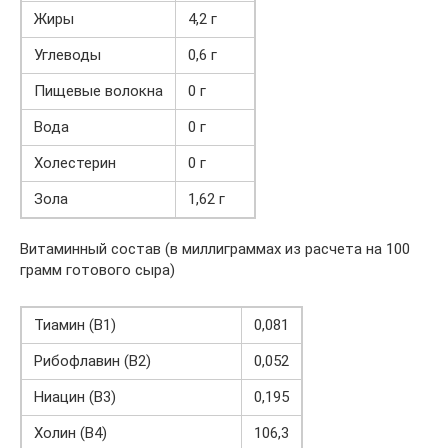
Жиры
4,2 г
Углеводы
0,6 г
Пищевые волокна
0 г
Вода
0 г
Холестерин
0 г
Зола
1,62 г
Витаминный состав (в миллиграммах из расчета на 100
грамм готового сыра)
Тиамин (В1)
0,081
Рибофлавин (В2)
0,052
Ниацин (В3)
0,195
Холин (В4)
106,3