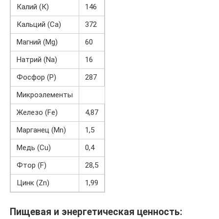
Калий (К)
146
Кальций (Са)
372
Магний (Mg)
60
Натрий (Na)
16
Фосфор (P)
287
Микроэлементы
Железо (Fe)
4,87
Марганец (Mn)
1,5
Медь (Cu)
0,4
Фтор (F)
28,5
Цинк (Zn)
1,99
Пищевая и энергетическая ценность: