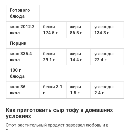
Готового
блюда
ккал
2012.2
белки
жиры
углеводы
ккал
174.5 г
86.5 г
134.3 г
Порции
ккал
335.4
белки
жиры
углеводы
ккал
29.1 г
14.4 г
22.4 г
100 г
блюда
ккал
36
белки
3.1
жиры
углеводы
ккал
г
1.5 г
2.4 г
Как приготовить сыр тофу в домашних
условиях
Этот растительный продукт завоевал любовь и в