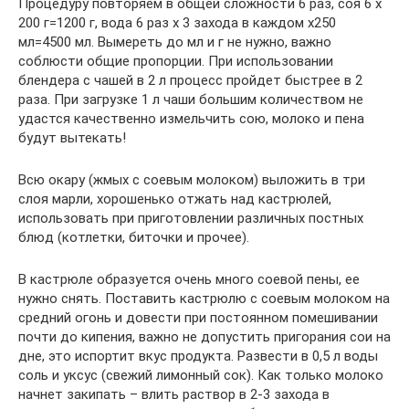
Процедуру повторяем в общей сложности 6 раз, соя 6 х
200 г=1200 г, вода 6 раз х 3 захода в каждом х250
мл=4500 мл. Вымереть до мл и г не нужно, важно
соблюсти общие пропорции. При использовании
блендера с чашей в 2 л процесс пройдет быстрее в 2
раза. При загрузке 1 л чаши большим количеством не
удастся качественно измельчить сою, молоко и пена
будут вытекать!
Всю окару (жмых с соевым молоком) выложить в три
слоя марли, хорошенько отжать над кастрюлей,
использовать при приготовлении различных постных
блюд (котлетки, биточки и прочее).
В кастрюле образуется очень много соевой пены, ее
нужно снять. Поставить кастрюлю с соевым молоком на
средний огонь и довести при постоянном помешивании
почти до кипения, важно не допустить пригорания сои на
дне, это испортит вкус продукта. Развести в 0,5 л воды
соль и уксус (свежий лимонный сок). Как только молоко
начнет закипать – влить раствор в 2-3 захода в