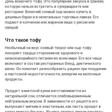
День вонючего тофу. Это популярная закуска в Шанхае,
которую нельзя встретить в супермаркете или
ресторане. Вонючий соевый сыр можно купить в
дешевых барах и в нелегальных торговых лавках. Его
подают в копченом или жареном виде с рисом или
лапшой.
Что такое тофу
Необычный на вкус соевый творог или сыр тофу
покоряет сердца сторонников здорового и
низкокалорийного питания во всем мире. Его все чаще
включают в состав ресторанных блюд, диетического
меню. Он помогает разнообразить рацион при похудении
и лактозной недостаточности, аллергии на молочные
продукты.
Продукт азиатской кухни изготавливается из
натуральной сои, отличается слабовыраженным
нейтральным вкусом. В зависимости от рецепта его
выпускают мягким и эластичным, как паста, крошат в
салат вместо брынзы. Из него делают легкие паштеты,