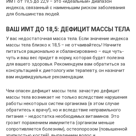
ИМТ от 19,5 до 22,9 – это «идеальный» диапазон
индекса, связанный с наименьшим риском заболевания
для большинства людей.
ВАШ ИМТ ДО 18,5: ДЕФИЦИТ МАССЫ ТЕЛА
У вас недостаточная масса тела. Если значение индекса
массы тела близко к 18,5 – не отчаивайтесь! Начните
питаться рационально и сбалансированно – еще чуть-
чуть и ваш вес придет в норму, которая будет полезна
для вашего здоровья. Рекомендуем вам обратиться за
консультацией к диетологу или терапевту, он назначит
вам индивидуальные рекомендации.
Чем опасен дефицит массы тела: зачастую дефицит
массы тела возникает не только вследствие нарушения
работы некоторых систем организма (в этом случае
обратитесь к врачу!), но и вследствие неправильного
питания – недостатка необходимых витаминов. Это
грозит поражением иммунитета (организм меньше
сопротивляется болезням), остеопорозом (повышенной
хрупкостью костей), выпадением волос и