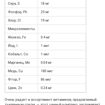
Сера, S
18 мг
Фосфор, Ph
25 мг
Хлор, Cl
19 мг
Микроэлементы
Железо, Fe
0.4 мг
Йод, I
1 мкг
Кобальт, Co
1 мкг
Марганец, Mn
0.04 мг
Медь, Cu
180 мкг
Фтор, F
86 мкг
Цинк, Zn
0.24 мг
Очень радует и ассортимент витаминов, предлагаемый
тыквенным соком, — этот ценный комплекс заслуживает