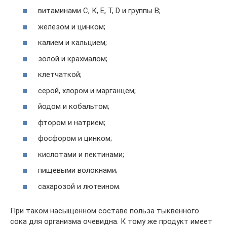
витаминами С, К, Е, Т, D и группы В;
железом и цинком;
калием и кальцием;
золой и крахмалом;
клетчаткой;
серой, хлором и марганцем;
йодом и кобальтом;
фтором и натрием;
фосфором и цинком;
кислотами и пектинами;
пищевыми волокнами;
сахарозой и лютеином.
При таком насыщенном составе польза тыквенного
сока для организма очевидна. К тому же продукт имеет