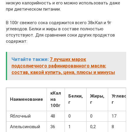
низкую калорийность и его можно использовать даже
при диетическом питании.
В 100г свежего сока содержится всего 38кКал и 9г
углеводов. Белки и жиры в составе полностью
отсутствуют. Для сравнения соки других продуктов
содержат:
Читайте также:
7 лучших марок
подсолнечного рафинированного масла:
состав, какой купить, цена, плюсы и минусы
кКал
Белки,
Жиры,
Углеводы
Наименование
на
г
г
г
100г
Яблочный
48
0
0
17
Апельсиновый
36
1
0,2
8