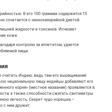
рийностью. В его 100 граммах содержится 15
чно сочетается с низкокалорийной диетой.
 лишней жидкости и токсинов. Исчезает
ние кожи.
лагодаря контролю за аппетитом, удается
ебляемой пищи.
рия
е считать Индию, ведь там его выращивание
свою национальную пищу индийцы добавляют его
менного корня» (местное название) проявляется в
ости, а также способности сжигать сантиметры
нюю легкость. Секрет чудо-корешка –
то с ним дружит.