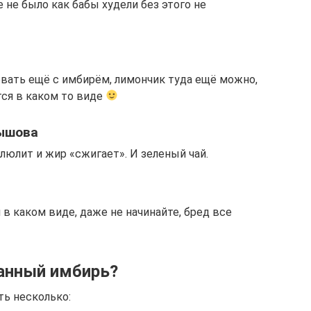
е не было как бабы худели без этого не
овать ещё с имбирём, лимончик туда ещё можно,
тся в каком то виде
ышова
люлит и жир «сжигает». И зеленый чай.
 в каком виде, даже не начинайте, бред все
анный имбирь?
ь несколько: