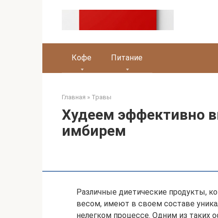
Перейти
к
контенту
Кофе
Питание
Главная
»
Травы
Худеем эффективно 
имбирем
Различные диетические продукты, к
весом, имеют в своем составе уник
нелегком процессе. Одним из таких 