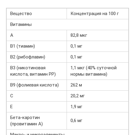
Вещество
Концентрация на 100 г
Витамины
A
82,8 мкг
В1 (тиамин)
0,1 мг
В2 (рибофлавин)
0,1 мг
B3 (никотиновая
1,1 мкг (40% суточной
кислота, витамин PP)
нормы витамина)
B9 (фолиевая кислота)
262 м
C
20,2 мг
E
1,9 мг
Бета-каротин
0,6 мг
(провитамин A)
Макро- и микроэлементы