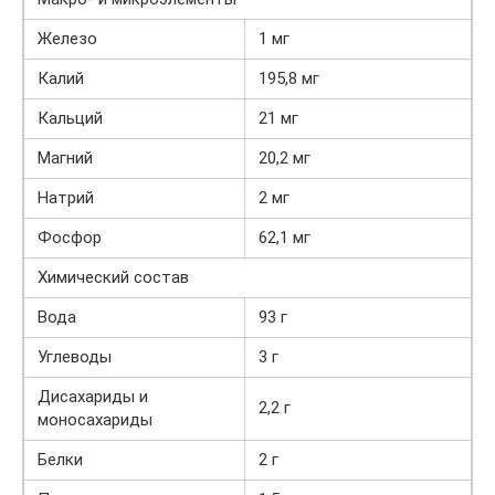
Железо
1 мг
Калий
195,8 мг
Кальций
21 мг
Магний
20,2 мг
Натрий
2 мг
Фосфор
62,1 мг
Химический состав
Вода
93 г
Углеводы
3 г
Дисахариды и
2,2 г
моносахариды
Белки
2 г