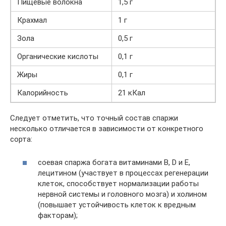
Пищевые волокна
1,5 г
Крахмал
1 г
Зола
0,5 г
Органические кислоты
0,1 г
Жиры
0,1 г
Калорийность
21 кКал
Следует отметить, что точный состав спаржи
несколько отличается в зависимости от конкретного
сорта:
соевая спаржа богата витаминами B, D и E,
лецитином (участвует в процессах регенерации
клеток, способствует нормализации работы
нервной системы и головного мозга) и холином
(повышает устойчивость клеток к вредным
факторам);