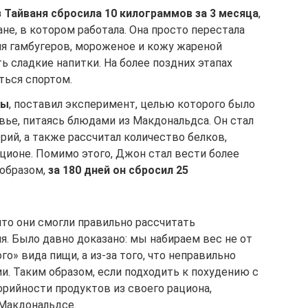
 Тайваня сбросила 10 килограммов за 3 месяца
,
не, в котором работала. Она просто перестала
ля гамбугеров, мороженое и кожу жареной
ь сладкие напитки. На более поздних этапах
ться спортом.
вы
, поставил эксперимент, целью которого было
вье, питаясь блюдами из Макдональдса. Он стал
рий, а также рассчитал количество белков,
ционе. Помимо этого, Джон стал вести более
 образом,
за 180 дней он сбросил 25
что они смогли правильно рассчитать
я. Было давно доказано: мы набираем вес не от
о» вида пищи, а из-за того, что неправильно
. Таким образом, если подходить к похудению с
орийности продуктов из своего рациона,
Макдональдсе.