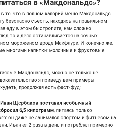
питаться в «Макдональдс»?
в то, что в полном калорий меню Макдональдс
гу безопасно съесть, находясь на правильном
рая еду в этом быстропите, нам сложно
гляд то и дело останавливается на сочных
усном мороженом вроде Макфлури. И конечно же,
ые многими напитки: молочные и фруктовые
.
итаясь в Макдональдс, можно не только не
В доказательство я приведу вам примеры
худеть, продолжая есть фаст-фуд:
 Иван Щербаков поставил необычный
сбросил 6,5 килограмм
, питаясь только
ого: он даже не занимался спортом и фитнесом на
ни. Иван ел 2 раза в день и потреблял примерно