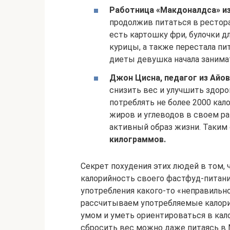
Работница «Макдоналдса» из
продолжив питаться в рестора
есть картошку фри, булочки д
курицы, а также перестала пит
диеты девушка начала занима
Джон Цисна, педагог из Айо
снизить вес и улучшить здоро
потреблять не более 2000 кало
жиров и углеводов в своем ра
активный образ жизни. Таким
килограммов.
Секрет похудения этих людей в том, 
калорийность своего фастфуд-питани
употребления какого-то «неправильног
рассчитываем употребляемые калории
умом и уметь ориентироваться в кал
сбросить вес можно даже питаясь в 