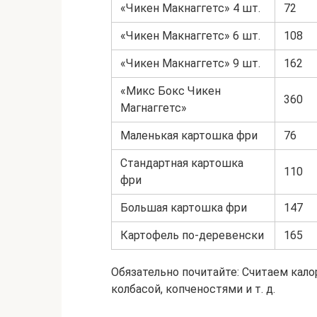
«Чикен Макнаггетс» 4 шт.
72
«Чикен Макнаггетс» 6 шт.
108
«Чикен Макнаггетс» 9 шт.
162
«Микс Бокс Чикен
360
Магнаггетс»
Маленькая картошка фри
76
Стандартная картошка
110
фри
Большая картошка фри
147
Картофель по-деревенски
165
Обязательно почитайте: Считаем кал
колбасой, копченостями и т. д.