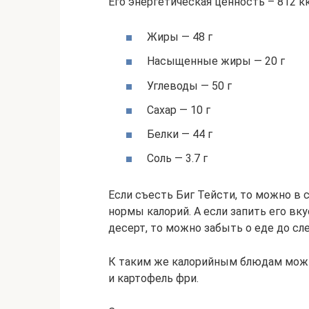
Его энергетическая ценность – 812 к
Жиры — 48 г
Насыщенные жиры — 20 г
Углеводы — 50 г
Сахар — 10 г
Белки — 44 г
Соль — 3.7 г
Если съесть Биг Тейсти, то можно в
нормы калорий. А если запить его вк
десерт, то можно забыть о еде до сл
К таким же калорийным блюдам можн
и картофель фри.