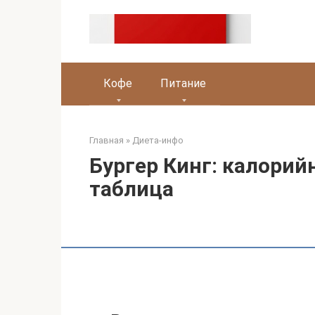
Перейти
к
контенту
Кофе
Питание
Главная
»
Диета-инфо
Бургер Кинг: калорий
таблица