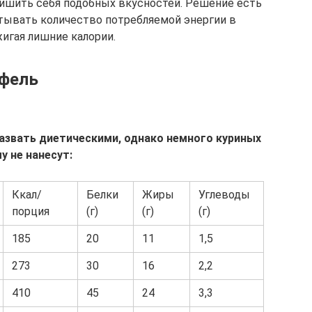
 лишить себя подобных вкусностей. Решение есть
итывать количество потребляемой энергии в
жигая лишние калории.
офель
азвать диетическими, однако немного куриных
у не нанесут:
Ккал/
Белки
Жиры
Углеводы
порция
(г)
(г)
(г)
185
20
11
1,5
273
30
16
2,2
410
45
24
3,3