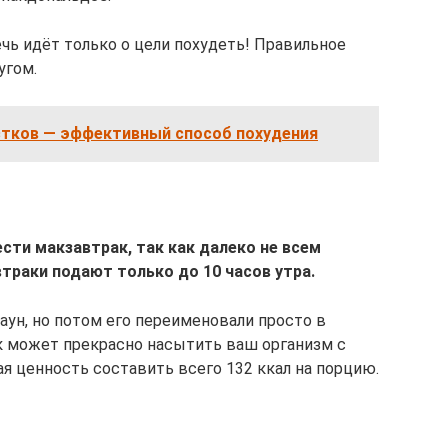
чь идёт только о цели похудеть! Правильное
угом.
стков — эффективный способ похудения
ти макзавтрак, так как далеко не всем
втраки подают только до 10 часов утра.
ун, но потом его переименовали просто в
к может прекрасно насытить ваш организм с
ая ценность составить всего 132 ккал на порцию.