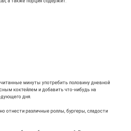
кал, а также порция содержит:
 считанные минуты употребить половину дневной
усным коктейлем и добавить что-нибудь на
едующего дня.
о отнести различные роллы, бургеры, сладости