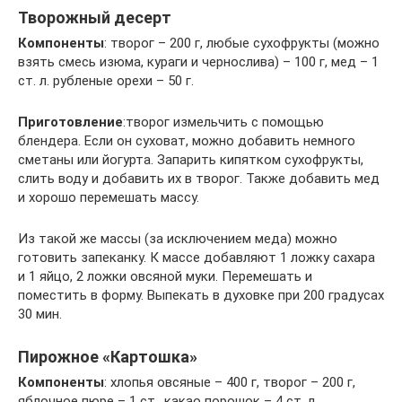
Творожный десерт
Компоненты
: творог – 200 г, любые сухофрукты (можно
взять смесь изюма, кураги и чернослива) – 100 г, мед – 1
ст. л. рубленые орехи – 50 г.
Приготовление
:творог измельчить с помощью
блендера. Если он суховат, можно добавить немного
сметаны или йогурта. Запарить кипятком сухофрукты,
слить воду и добавить их в творог. Также добавить мед
и хорошо перемешать массу.
Из такой же массы (за исключением меда) можно
готовить запеканку. К массе добавляют 1 ложку сахара
и 1 яйцо, 2 ложки овсяной муки. Перемешать и
поместить в форму. Выпекать в духовке при 200 градусах
30 мин.
Пирожное «Картошка»
Компоненты
: хлопья овсяные – 400 г, творог – 200 г,
яблочное пюре – 1 ст., какао порошок – 4 ст. л.,