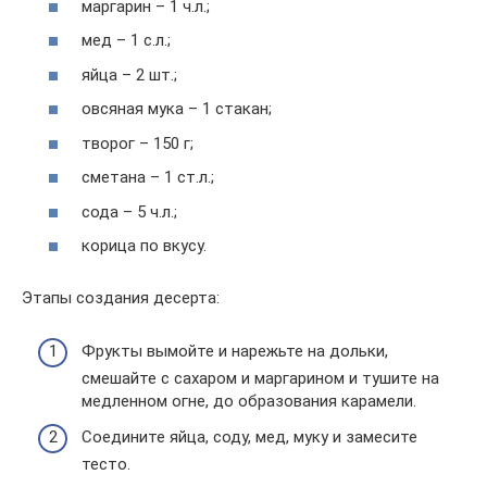
маргарин – 1 ч.л.;
мед – 1 с.л.;
яйца – 2 шт.;
овсяная мука – 1 стакан;
творог – 150 г;
сметана – 1 ст.л.;
сода – 5 ч.л.;
корица по вкусу.
Этапы создания десерта:
Фрукты вымойте и нарежьте на дольки,
смешайте с сахаром и маргарином и тушите на
медленном огне, до образования карамели.
Соедините яйца, соду, мед, муку и замесите
тесто.