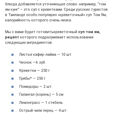
блюда добавляется уточняющее слово: например, “том
ям кунг” – это суп с креветками. Среди русских туристов
в Таиланде особо популярен «креветочный» суп Том Ям,
калорийность которого очень низка.
Мы с вами будет готовитькреветочный
суп том ям,
рецепт
которого подразумевает использование
следующих ингредиентов:
Листья кафир-лайма — 10 шт.
Чеснок —6 зуб.
Креветки — 250 г
Грибы* — 250 г
Помидоры — 2 шт.
Галангал (корень) — 5 см
Лемонграсс — 1 стебель
Острый чили перец — 4 шт.