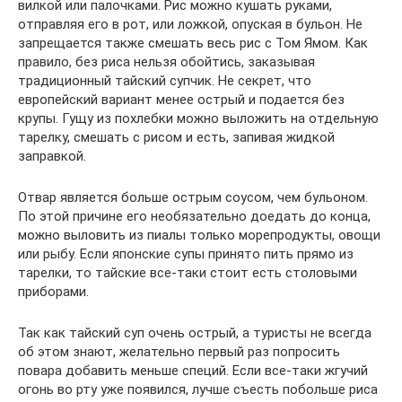
вилкой или палочками. Рис можно кушать руками,
отправляя его в рот, или ложкой, опуская в бульон. Не
запрещается также смешать весь рис с Том Ямом. Как
правило, без риса нельзя обойтись, заказывая
традиционный тайский супчик. Не секрет, что
европейский вариант менее острый и подается без
крупы. Гущу из похлебки можно выложить на отдельную
тарелку, смешать с рисом и есть, запивая жидкой
заправкой.
Отвар является больше острым соусом, чем бульоном.
По этой причине его необязательно доедать до конца,
можно выловить из пиалы только морепродукты, овощи
или рыбу. Если японские супы принято пить прямо из
тарелки, то тайские все-таки стоит есть столовыми
приборами.
Так как тайский суп очень острый, а туристы не всегда
об этом знают, желательно первый раз попросить
повара добавить меньше специй. Если все-таки жгучий
огонь во рту уже появился, лучше съесть побольше риса