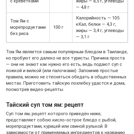
с креветками
жиры — 8,5 г, углеводы
— 4,8 г
Калорийность — 105
Том Ям с
кКал, белки — 4,3 г,
морепродуктами
100 г
жиры — 3,4 г, углеводы
без риса
— 3,1 г
Том Ям является самым популярным блюдом в Таиланде,
но пробуют его далеко не все туристы. Причина проста
— они не знают как нужно его есть, ведь подают суп с
ложкой и вилкой (или палочками). Запомнив простые
правила, можно не стесняться обедать в общественных
местах. Приготовить тайскую похлебку удастся и дома,
посмотрев видео-рецепты.
Тайский суп том ям: рецепт
Суп том ям, рецепт которого приведён ниже,
представляет собою кисло-острое блюдо с рыбой,
морепродуктами, курицей или свиной рулькой. В
зависимости от применяемых ингредиентов к названию