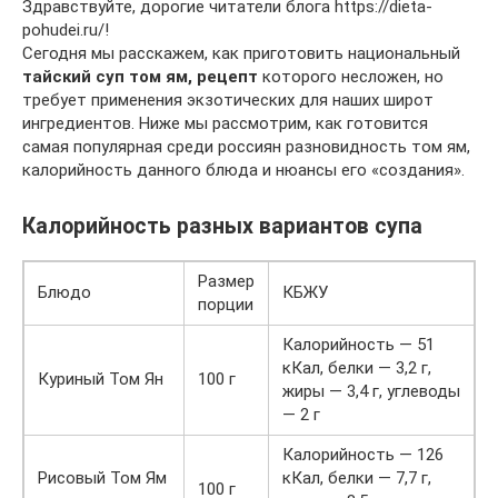
Здравствуйте, дорогие читатели блога https://dieta-
pohudei.ru/!
Сегодня мы расскажем, как приготовить национальный
тайский суп том ям, рецепт
которого несложен, но
требует применения экзотических для наших широт
ингредиентов. Ниже мы рассмотрим, как готовится
самая популярная среди россиян разновидность том ям,
калорийность данного блюда и нюансы его «создания».
Калорийность разных вариантов супа
Размер
Блюдо
КБЖУ
порции
Калорийность — 51
кКал, белки — 3,2 г,
Куриный Том Ян
100 г
жиры — 3,4 г, углеводы
— 2 г
Калорийность — 126
Рисовый Том Ям
кКал, белки — 7,7 г,
100 г