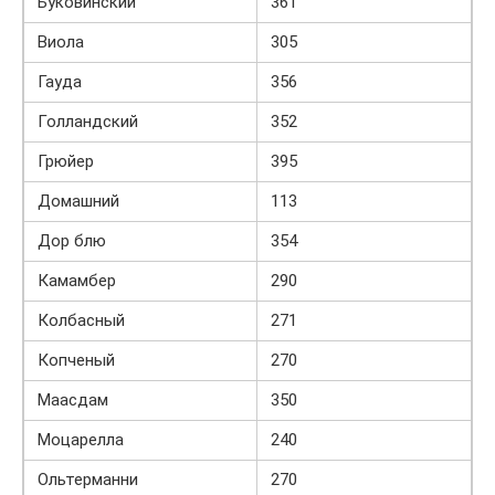
Буковинский
361
Виола
305
Гауда
356
Голландский
352
Грюйер
395
Домашний
113
Дор блю
354
Камамбер
290
Колбасный
271
Копченый
270
Маасдам
350
Моцарелла
240
Ольтерманни
270