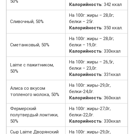
50%
Калорийность
: 342 ккал
На 100г: жиры – 28,0г;
Сливочный, 50%
белки – 25г.
Калорийность
: 350 ккал.
На 100г: жиры – 28,0г;
Сметанковый, 50%
белки – 19,0г.
Калорийность
: 330ккал
На 100г: жиры – 26,5г,
Laime с пажитником,
белки – 23,0г.
50%
Калорийность
: 331ккал
На 100г: жиры-29,0г,
Алиса со вкусом
белки-24,0г.
топленого молока, 50%
Калорийность
: 360ккал
Фермерский
На 100г: жиры-27,0г,
полутвердый ломтики,
белки-22,0г.
50%
Калорийность
: 330ккал
Сыр Laime Дворянский
На 100г: жиры-29,0г,