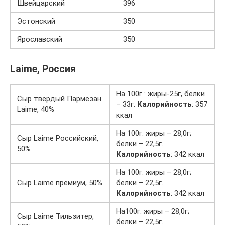
Швейцарский
396
Эстонский
350
Ярославский
350
Laime, Россия
На 100г : жиры-25г, белки
Сыр твердый Пармезан
– 33г.
Калорийность
: 357
Laime, 40%
ккал
На 100г: жиры – 28,0г;
Сыр Laime Российский,
белки – 22,5г.
50%
Калорийность
: 342 ккал
На 100г: жиры – 28,0г;
Сыр Laime премиум, 50%
белки – 22,5г.
Калорийность
: 342 ккал
На100г: жиры – 28,0г;
Сыр Laime Тильзитер,
белки – 22,5г.