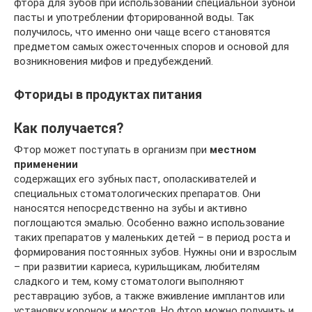
фтора для зубов при использовании специальной зубной
пасты и употреблении фторированной воды. Так
получилось, что именно они чаще всего становятся
предметом самых ожесточенных споров и основой для
возникновения мифов и предубеждений.
Фториды в продуктах питания
Как получается?
Фтор может поступать в организм при
местном
применении
содержащих его зубных паст, ополаскивателей и
специальных стоматологических препаратов. Они
наносятся непосредственно на зубы и активно
поглощаются эмалью. Особенно важно использование
таких препаратов у маленьких детей – в период роста и
формирования постоянных зубов. Нужны они и взрослым
– при развитии кариеса, курильщикам, любителям
сладкого и тем, кому стоматологи выполняют
реставрацию зубов, а также вживление имплантов или
установку коронок и мостов. Но фтор можно получить и