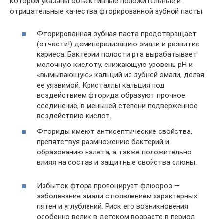
которой указаны объективные положительные и
отрицательные качества фторированной зубной пасты.
Фторированная зубная паста предотвращает
(отчасти!) деминерализацию эмали и развитие
кариеса. Бактерии полости рта вырабатывает
молочную кислоту, снижающую уровень pH и
«вымывающую» кальций из зубной эмали, делая
ее уязвимой. Кристаллы кальция под
воздействием фторида образуют прочное
соединение, в меньшей степени подверженное
воздействию кислот.
Фториды имеют антисептические свойства,
препятствуя размножению бактерий и
образованию налета, а также положительно
влияя на состав и защитные свойства слюны.
Избыток фтора провоцирует флюороз —
заболевание эмали с появлением характерных
пятен и углублений. Риск его возникновения
особенно велик в детском возрасте в период