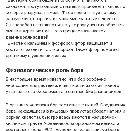
. Бактерии, обитающие в полости рта, питаются
сахарами, поступающими с пищей, и производят кислоту,
которая разрушает эмаль. Фтор препятствует этому
разрушению, сохраняя в эмали минеральные вещества.
Он способен накапливаться в уже разрушенных областях
эмали и укрепляет ее – это процесс называется
реминерализацией
. Вместе с кальцием и фосфором фтор защищает и
кости от развития остеопороза. Также фтор помогает
организму в усвоении железа.
Физиологическая роль бора
В настоящее время известно, что бор особенно
необходим для растений, в частности из-за активного
участия этого биоэлемента в синтезе биофлавоноидов.
В организм человека бор поступает с пищей. Соединения
бора, находящиеся в пищевых продуктах (борат натрия и
борная кислота), быстро всасываются в желудочно-
кишечном тракте. Усвоение бора организмом велико и
составляет более 90% . Выводится из организма бор в