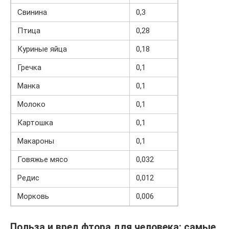
Свинина
0,3
Птица
0,28
Куриные яйца
0,18
Гречка
0,1
Манка
0,1
Молоко
0,1
Картошка
0,1
Макароны
0,1
Говяжье мясо
0,032
Редис
0,012
Морковь
0,006
Польза и вред фтора для человека: самые