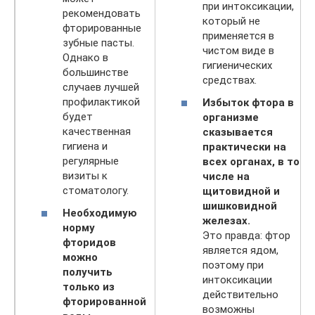
при интоксикации,
рекомендовать
который не
фторированные
применяется в
зубные пасты.
чистом виде в
Однако в
гигиенических
большинстве
средствах.
случаев лучшей
профилактикой
Избыток фтора в
будет
организме
качественная
сказывается
гигиена и
практически на
регулярные
всех органах, в том
визиты к
числе на
стоматологу.
щитовидной и
шишковидной
Необходимую
железах.
норму
Это правда: фтор
фторидов
является ядом,
можно
поэтому при
получить
интоксикации
только из
действительно
фторированной
возможны