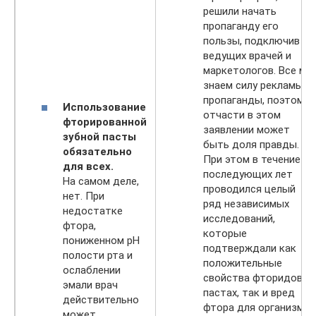
решили начать
пропаганду его
пользы, подключив
ведущих врачей и
маркетологов. Все мы
знаем силу рекламы и
пропаганды, поэтому
Использование
отчасти в этом
фторированной
заявлении может
зубной пасты
быть доля правды.
обязательно
При этом в течение
для всех.
последующих лет
На самом деле,
проводился целый
нет. При
ряд независимых
недостатке
исследований,
фтора,
которые
пониженном pH
подтверждали как
полости рта и
положительные
ослаблении
свойства фторидов в
эмали врач
пастах, так и вред
действительно
фтора для организма
может