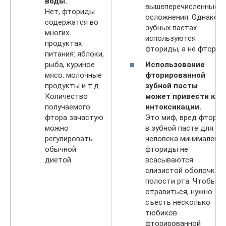
воды.
вышеперечисленные
Нет, фториды
осложнения. Однако в
содержатся во
зубных пастах
многих
используются
продуктах
фториды, а не фтор.
питания: яблоки,
рыба, куриное
Использование
мясо, молочные
фторированной
продукты и т.д.
зубной пасты
Количество
может привести к
получаемого
интоксикации.
фтора зачастую
Это миф, вред фтора
можно
в зубной пасте для
регулировать
человека минимален:
обычной
фториды не
диетой.
всасываются
слизистой оболочкой
полости рта. Чтобы
отравиться, нужно
съесть несколько
тюбиков
фторированной