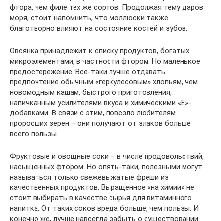
фтора, чем филе тех же сортов. Продолжая тему даров
моря, стоит напомнить, что моллюски также
благотворно влияют на состояние костей и зубов.
Овсянка принадлежит к списку продуктов, богатых
микроэлементами, в частности фтором. Но маленькое
предостережение. Все-таки лучше отдавать
предпочтение обычным «геркулесовым» хлопьям, чем
новомодным кашам, быстрого приготовления,
напичканным усилителями вкуса и химическими «Е»-
добавками. В связи с этим, повезло любителям
проросших зерен – они получают от злаков больше
всего пользы.
Фруктовые и овощные соки – в числе продовольствий,
насыщенных фтором. Но опять-таки, полезными могут
называться только свежевыжатые фреши из
качественных продуктов. Выращенное «на химии» не
стоит выбирать в качестве сырья для витаминного
напитка. От таких соков вреда больше, чем пользы. И
конечно же, лучше навсегда забыть о существовании