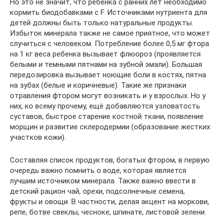
Но это не значит, что ребенка с ранних лет необходимо
кормить биодобавками с F. Источниками нутриента для
детей должны быть только натуральные продукты.
Избыток минерала также не самое приятное, что может
случиться с человеком. Потребление более 0,5 мг фтора
на 1 кг веса ребенка вызывает флюороз (проявляется
белыми и темными пятнами на зубной эмали). Большая
передозировка вызывает ноющие боли в костях, пятна
на зубах (белые и коричневые). Такие же признаки
отравления фтором могут возникать и у взрослых. Но у
них, ко всему прочему, ещё добавляются узловатость
суставов, быстрое старение костной ткани, появление
морщин и развитие склеродермии (образование жестких
участков кожи).
Составляя список продуктов, богатых фтором, в первую
очередь важно помнить о воде, которая является
лучшим источником минерала. Также важно ввести в
детский рацион чай, орехи, подсолнечные семена,
фрукты и овощи. В частности, делая акцент на моркови,
репе, ботве свеклы, чесноке, шпинате, листовой зелени.