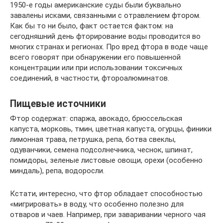
1950-е годы американские суды были буквально
завалены исками, связанными с отравлением фтором.
Как бы то ни было, факт остается фактом: на
сегодняшний день фторирование воды проводится во
многих странах и регионах. Про вред фтора в воде чаще
всего говорят при обнаружении его повышенной
концентрации или при использовании токсичных
соединений, в частности, фтороалюминатов.
Пищевые источники
Фтор содержат: спаржа, авокадо, брюссельская
капуста, морковь, тмин, цветная капуста, огурцы, финики
лимонная трава, петрушка, репа, ботва свеклы,
одуванчики, семена подсолнечника, чеснок, шпинат,
помидоры, зеленые листовые овощи, орехи (особенно
миндаль), репа, водоросли.
Кстати, интересно, что фтор обладает способностью
«мигрировать» в воду, что особенно полезно для
отваров и чаев. Например, при заваривании черного чая