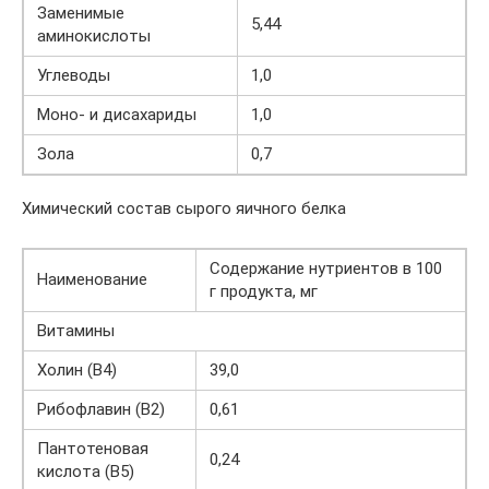
Заменимые
5,44
аминокислоты
Углеводы
1,0
Моно- и дисахариды
1,0
Зола
0,7
Химический состав сырого яичного белка
Содержание нутриентов в 100
Наименование
г продукта, мг
Витамины
Холин (В4)
39,0
Рибофлавин (В2)
0,61
Пантотеновая
0,24
кислота (В5)