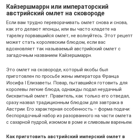
Кайзершмаррн или императорский
австрийский омлет на сковороде
Если вам трудно переворачивать омлет снова и снова,
как это делают японцы, или вы часто кладете на
тарелку порвавшийся омлет, не волнуйтесь. Этот рецепт
может стать королевским блюдом, если вас
вдохновляет так называемый австрийский омлет с
загадочным названием Кайзершмаррн.
Это омлет на сковороде, который якобы был
приготовлен по просьбе жены императора Франца
Иосифа I Елизаветы. Повар, пытавшийся готовить для
королевы легкие блюда, однажды подал неудачный
бисквитный омлет. Правитель, как только его отведал,
сразу назвал традиционным блюдом для завтрака в
Австрии. Его характерная особенность – форма подачи:
беспорядочный набор из разорванного на части омлета
с сахарной пудрой, изюмом в роме и сливовым вареньем.
Как приготовить австрийский имперский омлет в