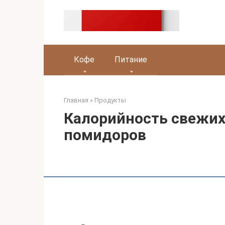
Перейти
к
контенту
Кофе
Питание
Главная
»
Продукты
Калорийность свежих
помидоров