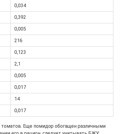
0,034
0,392
0,005
216
0,123
2,1
0,005
0,017
14
0,017
 томатов. Еще помидор обогащен различными
ении его в рацион, следует учитывать БЖУ: