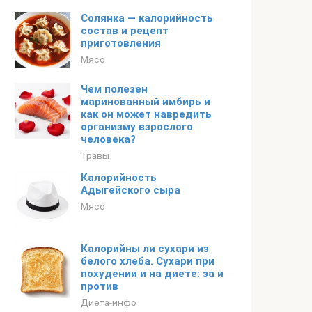
Солянка — калорийность
состав и рецепт
приготовления
Мясо
Чем полезен
маринованный имбирь и
как он может навредить
организму взрослого
человека?
Травы
Калорийность
Адыгейского сыра
Мясо
Калорийны ли сухари из
белого хлеба. Сухари при
похудении и на диете: за и
против
Диета-инфо