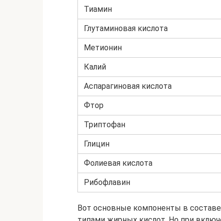
Тиамин
Глутаминовая кислота
Метионин
Калий
Аспарагиновая кислота
Фтор
Триптофан
Глицин
Фолиевая кислота
Рибофлавин
Вот основные компоненты в составе
типами жирных кислот. Но при включ