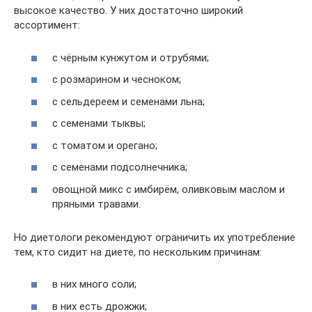
высокое качество. У них достаточно широкий
ассортимент:
с чёрным кунжутом и отрубями;
с розмарином и чесноком;
с сельдереем и семенами льна;
с семенами тыквы;
с томатом и орегано;
с семенами подсолнечника;
овощной микс с имбирём, оливковым маслом и
пряными травами.
Но диетологи рекомендуют ограничить их употребление
тем, кто сидит на диете, по нескольким причинам:
в них много соли;
в них есть дрожжи;