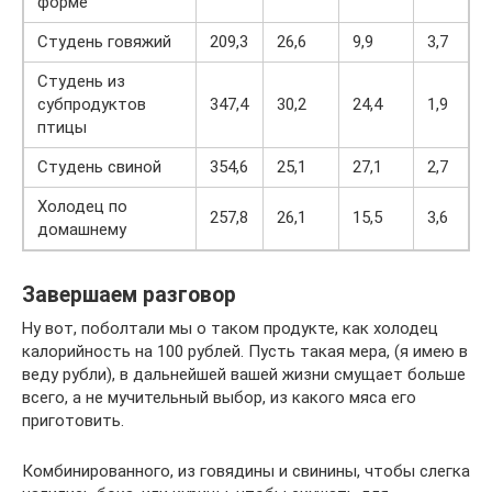
форме
Студень говяжий
209,3
26,6
9,9
3,7
Студень из
субпродуктов
347,4
30,2
24,4
1,9
птицы
Студень свиной
354,6
25,1
27,1
2,7
Холодец по
257,8
26,1
15,5
3,6
домашнему
Завершаем разговор
Ну вот, поболтали мы о таком продукте, как холодец
калорийность на 100 рублей. Пусть такая мера, (я имею в
веду рубли), в дальнейшей вашей жизни смущает больше
всего, а не мучительный выбор, из какого мяса его
приготовить.
Комбинированного, из говядины и свинины, чтобы слегка