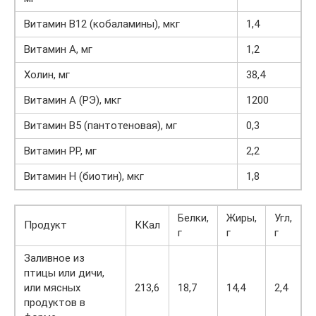
Витамин B12 (кобаламины), мкг
1,4
Витамин A, мг
1,2
Холин, мг
38,4
Витамин A (РЭ), мкг
1200
Витамин B5 (пантотеновая), мг
0,3
Витамин PP, мг
2,2
Витамин H (биотин), мкг
1,8
Белки,
Жиры,
Угл,
Продукт
ККал
г
г
г
Заливное из
птицы или дичи,
или мясных
213,6
18,7
14,4
2,4
продуктов в