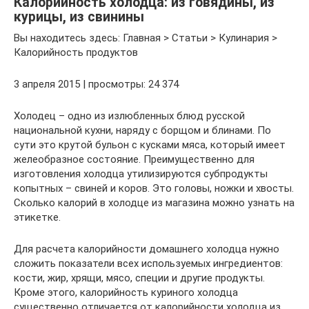
Калорийность холодца: из говядины, из
курицы, из свинины
Вы находитесь здесь: Главная > Статьи > Кулинария >
Калорийность продуктов
3 апреля 2015 | просмотры: 24 374
Холодец – одно из излюбленных блюд русской
национальной кухни, наряду с борщом и блинами. По
сути это крутой бульон с кусками мяса, который имеет
желеобразное состояние. Преимущественно для
изготовления холодца утилизируются субпродукты
копытных – свиней и коров. Это головы, ножки и хвосты.
Сколько калорий в холодце из магазина можно узнать на
этикетке.
Для расчета калорийности домашнего холодца нужно
сложить показатели всех используемых ингредиентов:
кости, жир, хрящи, мясо, специи и другие продукты.
Кроме этого, калорийность куриного холодца
существенно отличается от калорийности холодца из