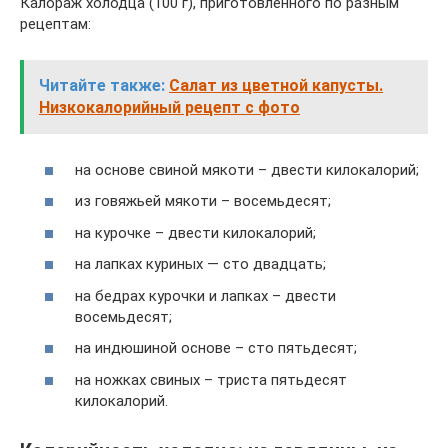
Калораж холодца (100 г), приготовленного по разным
рецептам:
Читайте также:
Салат из цветной капусты.
Низкокалорийный рецепт с фото
на основе свиной мякоти – двести килокалорий;
из говяжьей мякоти – восемьдесят;
на курочке – двести килокалорий;
на лапках куриных — сто двадцать;
на бедрах курочки и лапках – двести
восемьдесят;
на индюшиной основе – сто пятьдесят;
на ножках свиных – триста пятьдесят
килокалорий.