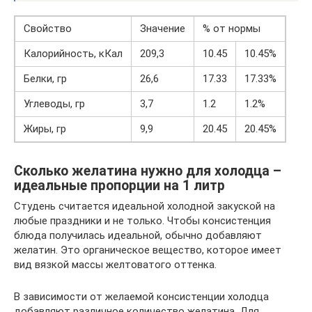
Свойство
Значение
% от нормы
Калорийность, кКал
209,3
10.45
10.45%
Белки, гр
26,6
17.33
17.33%
Углеводы, гр
3,7
1.2
1.2%
Жиры, гр
9,9
20.45
20.45%
Сколько желатина нужно для холодца –
идеальные пропорции на 1 литр
Студень считается идеальной холодной закуской на
любые праздники и не только. Чтобы консистенция
блюда получилась идеальной, обычно добавляют
желатин. Это органическое вещество, которое имеет
вид вязкой массы желтоватого оттенка.
В зависимости от желаемой консистенции холодца
добавляют различное количество желатина. Для