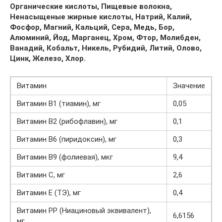
Органические кислоты, Пищевые волокна,
Ненасыщеные жирные кислоты, Натрий, Калий,
Фосфор, Магний, Кальций, Сера, Медь, Бор,
Алюминий, Йод, Марганец, Хром, Фтор, Молибден,
Ванадий, Кобальт, Никель, Рубидий, Литий, Олово,
Цинк, Железо, Хлор.
Витамин
Значение
Витамин B1 (тиамин), мг
0,05
Витамин B2 (рибофлавин), мг
0,1
Витамин B6 (пиридоксин), мг
0,3
Витамин B9 (фолиевая), мкг
9,4
Витамин C, мг
2,6
Витамин E (ТЭ), мг
0,4
Витамин PP (Ниациновый эквивалент),
6,6156
мг