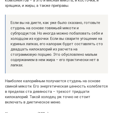
компонентов – а это и мясная мякоть, и косточки, и
хрящики, и жиры, а также приправы.
Если вы на диете, как уже было сказано, готовьте
студень на основе говяжьей мякоти и
субпродуктов. Но иногда можно побаловать себя и
холодцом из курочки. Если вы сварите угощение на
куриных лапках, его калораж будет составлять сто
двадцать килокалорий из расчета на
стограммовую порцию. Это обусловлено малым
содержанием в нем жира – его практически нет в
лапках.
Наиболее калорийным получается студень на основе
свиной мякоти. Его энергетическая ценность колеблется
в пределах ста девяноста – трехсот тридцати
килокалорий. Такой холодец уж точно не стоит
включать в диетическое меню.