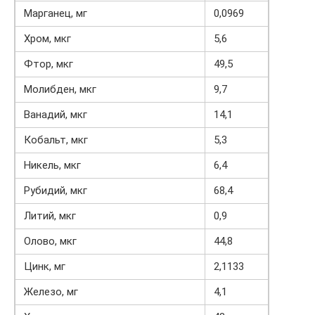
Марганец, мг
0,0969
Хром, мкг
5,6
Фтор, мкг
49,5
Молибден, мкг
9,7
Ванадий, мкг
14,1
Кобальт, мкг
5,3
Никель, мкг
6,4
Рубидий, мкг
68,4
Литий, мкг
0,9
Олово, мкг
44,8
Цинк, мг
2,1133
Железо, мг
4,1