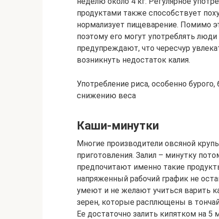
неделю около 4 кг. Регулярное употр
продуктами также способствует поху
нормализует пищеварение. Помимо эт
поэтому его могут употреблять люди
предупреждают, что чересчур увлекат
возникнуть недостаток калия.
Употребление риса, особенно бурого,
снижению веса
Каши-минутки
Многие производители овсяной круп
приготовления. Залил – минутку потом
предпочитают именно такие продукт
напряженный рабочий график не оста
умеют и не желают учиться варить ка
зерен, которые расплющены в тончай
Ее достаточно залить кипятком на 5 м