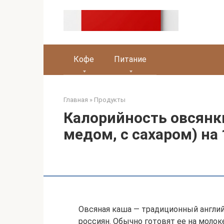
Перейти
к
контенту
Кофе
Питание
Главная
»
Продукты
Калорийность овсянки
медом, с сахаром) на
Овсяная каша — традиционный англий
россиян. Обычно готовят ее на моло