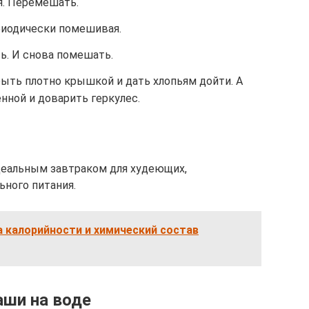
я. Перемешать.
риодически помешивая.
ть. И снова помешать.
ыть плотно крышкой и дать хлопьям дойти. А
нной и доварить геркулес.
деальным завтраком для худеющих,
ного питания.
 калорийности и химический состав
аши на воде