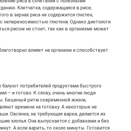
ебление риса в сочетании с полезными
данию. Клетчатка, содержащаяся в рисе,
ого в зернах риса не содержится глютен,
 с непереносимостью глютена. Однако диетологи
ься рисом не стоит, так как в организме может
 благотворно влияет на организм и способствует
ы балуют потребителей продуктами быстрого
ил – и готово. К слову, очень многие люди
ы. Бешеный ритм современной жизни,
вляют времени на готовку. А некоторые не
ши. Овсянка, не требующая варки, делается из
шие хлопья. Она выпускается с добавками и без.
инут. А если варить, то около минуты. Готовится