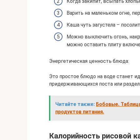
Когда закипит, всыпать хлопь
Варить на маленьком огне, пе
Каша чуть загустела – посоли
Можно выключить огонь, накр
можно оставить плиту включе
Энергетическая ценность блюда:
Это простое блюдо на воде станет и
придерживающихся поста или раздель
Читайте также:
Бобовые. Таблица
продуктов питания.
Калорийность рисовой к