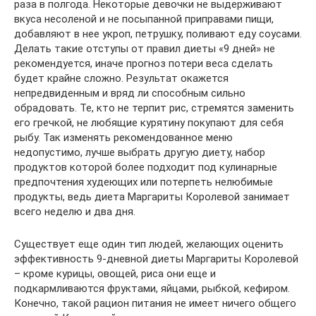
раза в полгода. Некоторые девочки не выдерживают
вкуса несоленой и не посыпанной приправами пищи,
добавляют в нее укроп, петрушку, поливают еду соусами.
Делать такие отступы от правил диеты «9 дней» не
рекомендуется, иначе прогноз потери веса сделать
будет крайне сложно. Результат окажется
непредвиденным и вряд ли способным сильно
обрадовать. Те, кто не терпит рис, стремятся заменить
его гречкой, не любящие курятину покупают для себя
рыбу. Так изменять рекомендованное меню
недопустимо, лучше выбрать другую диету, набор
продуктов которой более подходит под кулинарные
предпочтения худеющих или потерпеть нелюбимые
продукты, ведь диета Маргариты Королевой занимает
всего неделю и два дня.
Существует еще один тип людей, желающих оценить
эффективность 9-дневной диеты Маргариты Королевой
– кроме курицы, овощей, риса они еще и
подкармливаются фруктами, яйцами, рыбкой, кефиром.
Конечно, такой рацион питания не имеет ничего общего