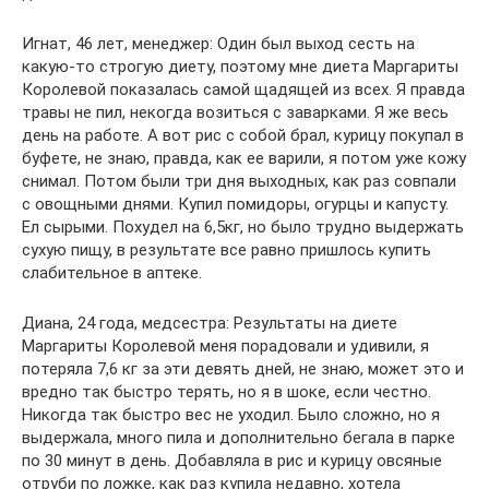
Игнат, 46 лет, менеджер: Один был выход сесть на
какую-то строгую диету, поэтому мне диета Маргариты
Королевой показалась самой щадящей из всех. Я правда
травы не пил, некогда возиться с заварками. Я же весь
день на работе. А вот рис с собой брал, курицу покупал в
буфете, не знаю, правда, как ее варили, я потом уже кожу
снимал. Потом были три дня выходных, как раз совпали
с овощными днями. Купил помидоры, огурцы и капусту.
Ел сырыми. Похудел на 6,5кг, но было трудно выдержать
сухую пищу, в результате все равно пришлось купить
слабительное в аптеке.
Диана, 24 года, медсестра: Результаты на диете
Маргариты Королевой меня порадовали и удивили, я
потеряла 7,6 кг за эти девять дней, не знаю, может это и
вредно так быстро терять, но я в шоке, если честно.
Никогда так быстро вес не уходил. Было сложно, но я
выдержала, много пила и дополнительно бегала в парке
по 30 минут в день. Добавляла в рис и курицу овсяные
отруби по ложке, как раз купила недавно, хотела