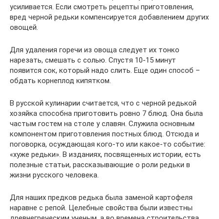
усиливается. Если смотреть рецепты приготовления,
вред черной редьки компенсируется добавлением других
овощей.
Для удаления горечи из овоща следует их тонко
нарезать, смешать с солью. Спустя 10-15 минут
появится сок, который надо слить. Еще один способ –
обдать корнеплод кипятком.
В русской кулинарии считается, что с черной редькой
хозяйка способна приготовить ровно 7 блюд. Она была
частым гостем на столе у славян. Служила основным
компонентом приготовления постных блюд. Отсюда и
поговорка, осуждающая кого-то или какое-то событие:
«хуже редьки». В изданиях, посвященных истории, есть
полезные статьи, рассказывающие о роли редьки в
жизни русского человека.
Для наших предков редька была заменой картофеля
наравне с репой. Целебные свойства были известны
древнегреческим ученым, а во времена строительства