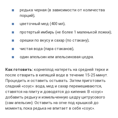
редька черная (в зависимости от количества
порций);
цветочный мед (400 мл);
протертый имбирь (не более 1 маленькой ложки);
орешки по вкусу и сахар (по стакану);
чистая вода (пара стаканов);
один апельсин или апельсиновая цедра.
Как готовить:
корнеплод натереть на средней терке и
после отварить в кипящей воде в течение 15-25 минут.
Процедить и оставить остывать. Затем приготовить
сладкий «соус»: вода, мед и сахар перемешиваются,
ставятся на плиту и доводятся до кипения. В «соус»
добавить редьку и измельченную цедру цитрусового
(сам апельсин). Оставить на огне под крышкой до
момента, пока редька не впитает в себя «соус».