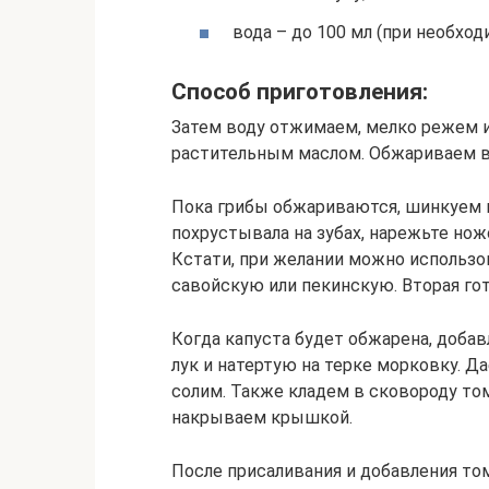
вода – до 100 мл (при необход
Способ приготовления:
Затем воду отжимаем, мелко режем и
растительным маслом. Обжариваем в 
Пока грибы обжариваются, шинкуем м
похрустывала на зубах, нарежьте нож
Кстати, при желании можно использов
савойскую или пекинскую. Вторая го
Когда капуста будет обжарена, доба
лук и натертую на терке морковку. Д
солим. Также кладем в сковороду то
накрываем крышкой.
После присаливания и добавления то