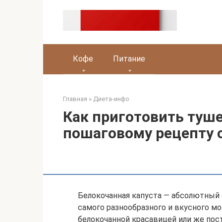
Перейти
к
контенту
Кофе
Питание
Главная
»
Диета-инфо
Как приготовить туше
пошаговому рецепту 
Белокочанная капуста — абсолютный
самого разнообразного и вкусного мо
белокочанной красавицей или же пос