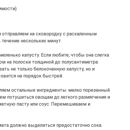
имости).
 отправляем на сковородку с раскаленным
течение нескольких минут.
еленько капусту. Если любите, чтобы она слегка
ом на полоски толщиной до полусантиметра.
ать не только белокочанную капусту, но и
товится на порядок быстрей.
вляем остальные ингредиенты: мелко порезанный
аем потушиться овощам до легкого размягчения и
матную пасту или соус. Перемешиваем и
мата должно выделиться предостаточно сока.