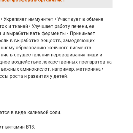
 • Укрепляет иммунитет • Участвует в обмене
ок и тканей • Улучшает работу печени, ее
ы и вырабатывать ферменты • Принимает
 роль в выработке веществ, замедляющих
енному образованию желчного пигмента
ение в осуществлении переваривания пищи и
дное воздействие лекарственных препаратов на
 важных аминокислот, например, метионина •
сы роста и развития у детей.
ется в виде калиевой соли.
ют витамин В13: