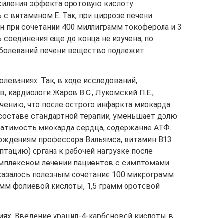
усиления эффекта оротовую кислоту
с витамином Е. Так, при циррозе печени
н при сочетании 400 миллиграмм токоферола и 3
ль соединения еще до конца не изучена, по
аболеваний печени вещество подлежит
леваниях. Так, в ходе исследований,
, кардиологи Жаров В.С., Лукомский П.Е.,
чению, что после острого инфаркта миокарда
 составе стандартной терапии, уменьшает долю
ратимость миокарда сердца, содержание АТФ.
ерждениям профессора Вильямса, витамин В13
птацию) органа к рабочей нагрузке после
омплексном лечении пациентов с симптомами
казалось полезным сочетание 100 микрограмм
амм фолиевой кислоты, 1,5 грамм оротовой
иях. Введение урацил-4-карбоновой кислоты в