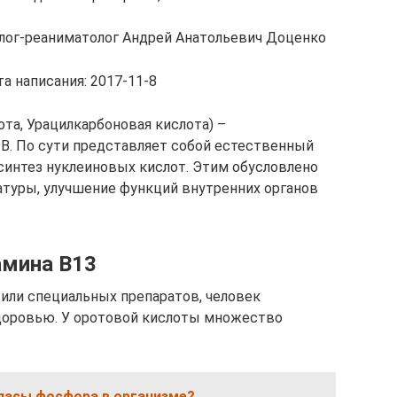
олог-реаниматолог Андрей Анатольевич Доценко
а написания: 2017-11-8
ота, Урацилкарбоновая кислота) –
В. По сути представляет собой естественный
синтез нуклеиновых кислот. Этим обусловлено
атуры, улучшение функций внутренних органов
амина В13
 или специальных препаратов, человек
доровью. У оротовой кислоты множество
пасы фосфора в организме?