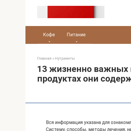
Перейти
к
контенту
Кофе
Питание
Главная
»
Нутриенты
13 жизненно важных 
продуктах они содер
Вся информация указана для ознаком
Систему, способы, методы лечения, 