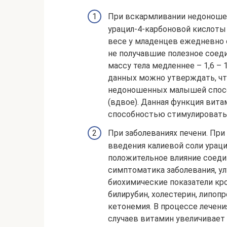
При вскармливании недоношен
урацил-4-карбоновой кислоты 
весе у младенцев ежедневно со
не получавшие полезное соед
массу тела медленнее – 1,6 – 
данных можно утверждать, чт
недоношенных малышей спосо
(вдвое). Данная функция вита
способностью стимулировать 
При заболеваниях печени. При
введения калиевой соли урац
положительное влияние соедин
симптоматика заболевания, у
биохимические показатели кр
билирубин, холестерин, липоп
кетонемия. В процессе лечения
случаев витамин увеличивает