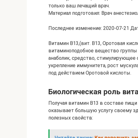
только ваш лечащий врач.
Материал подготовил: Врач анестези
Последнее изменение: 2020-07-21 Дат
Витамин В13,(вит. В13, Оротовая кисл
витаминоподобное вещество группы 
анаболик, средство, стимулирующее 
укрепление иммунитета, рост мускул
под действием Оротовой кислоты.
Биологическая роль вит
Получая витамин В13 в составе пищи
оказывает большую услугу своему з
полезных свойств:
Читайте также:
Как пополнить за