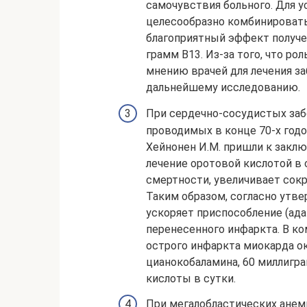
самочувствия больного. Для 
целесообразно комбинировать 
благоприятный эффект получе
грамм В13. Из-за того, что ро
мнению врачей для лечения з
дальнейшему исследованию.
При сердечно-сосудистых забо
проводимых в конце 70-х годов
Хейнонен И.М. пришли к заклю
лечение оротовой кислотой в
смертности, увеличивает сок
Таким образом, согласно утв
ускоряет приспособление (ада
перенесенного инфаркта. В к
острого инфаркта миокарда о
цианокобаламина, 60 миллигр
кислоты в сутки.
При мегалобластических анем