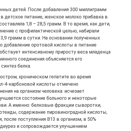
ных детей. После добавления 300 миллиграмм
в детское питание, женское молоко прибавка в
ставляла 1,8 – 28,5 грамм. В то время, как дети,
инение с профилактической целью, набирали
13,9 грамм в сутки. На основании полученных
о добавление оротовой кислоты в питание
бствует интенсивному приросту веса младенца
минного соединения объясняется его
синтез белка.
 остром, хроническом гепатите во время
ил-4-карбоновой кислоты отмечено
ения на организм человека: исчезает
лучшается состояние больного и некоторые
ови. А именно: белковые фракции сыворотки,
ротеиды, содержание пировиноградной кислоты,
, после поступления В13 в организм, в 50%
 диурез и сопровождается улучшением