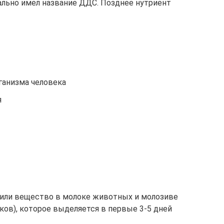
ально имел название ДДС. Позднее нутриент
ганизма человека
я
жили вещество в молоке животных и молозиве
ов), которое выделяется в первые 3-5 дней