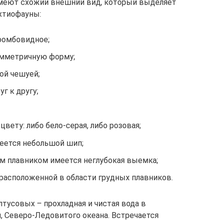
имеют схожий внешний вид, который выделяет
ихтиофауны:
 ромбовидное;
имметричную форму;
ой чешуей;
г к другу;
цвету: либо бело-серая, либо розовая;
меется небольшой шип;
 плавником имеется неглубокая выемка;
, расположенной в области грудных плавников.
тусовых – прохладная и чистая вода в
, Северо-Ледовитого океана. Встречается