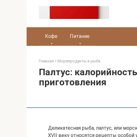
Перейти
к
контенту
Кофе
Питание
Главная
»
Морепродукты и рыба
Палтус: калорийность
приготовления
Деликатесная рыба, палтус, или морск
XVII веку относятся рецепты особой у