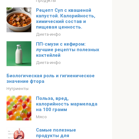
Продукты
Рецепт Суп с квашеной
капустой. Калорийность,
химический состав и
пищевая ценность.
Диета-инфо
ПП-смузи с кефиром:
лучшие рецепты полезных
коктейлей
Диета-инфо
Биологическая роль и гигиеническое
значение фтора
Нутриенты
Польза, вред,
калорийность мармелада
на 100 грамм
Мясо
Самые полезные
продукты для