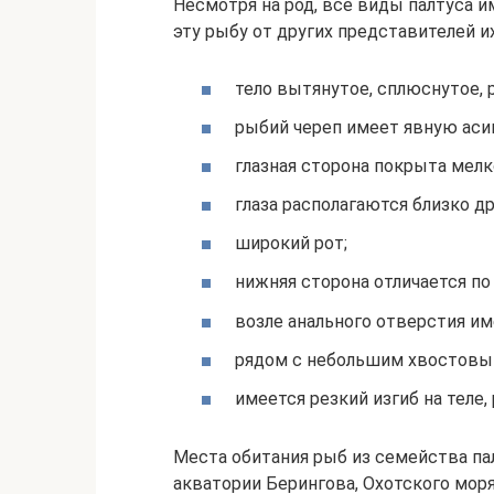
Несмотря на род, все виды палтуса 
эту рыбу от других представителей 
тело вытянутое, сплюснутое,
рыбий череп имеет явную ас
глазная сторона покрыта мелк
глаза располагаются близко дру
широкий рот;
нижняя сторона отличается по 
возле анального отверстия и
рядом с небольшим хвостовым
имеется резкий изгиб на теле
Места обитания рыб из семейства пал
акватории Берингова, Охотского моря