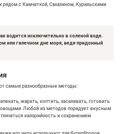
х рядом с Камчаткой, Сахалином, Курильскими
как водится исключительно в соленой воде.
ом или галечном дне моря, ведя придонный
ия
уют самые разнообразные методы:
пекать, жарить, коптить, засаливать, готовить
 с овощами. Любой из методов порадует вкусным
отличаться калорийность и сохранением
акже его икру используют для бутербродов,