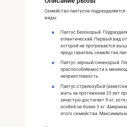
Описание рыбы
Семейство палтусов подразделяется н
виды:
Палтус белокорый. Подразделя
атлантический. Первый вид от
которой не прогревается выш
представитель семейства пал
Палтус черный/синекорый. Гл
приспособляемости к меняющ
неприхотливость.
Палтус стрелозубый (азиатски
жить на протяжении 35 лет пр
зачастую достигает 9 кг, хот
особей не более 3 кг. Америк
этого семейства. Максимальный