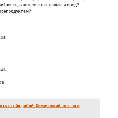
рийность, в чем состоят польза и вред?
морепродуктам?
сов
сов
ов
сть стейк рибай. Химический состав и